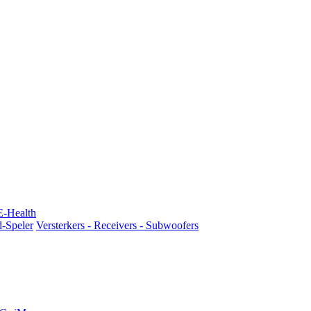
E-Health
d-Speler
Versterkers - Receivers - Subwoofers