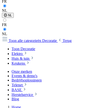
FR
NL
NL
FR
NL
Toon alle categorieën
Decoratie
Terug
Toon Decoratie
Elektro
Huis & tuin
Keukens
Onze merken
Events & demo's
Bedrijfsoplossingen
Telenet
BASE
Herstelservice
Blog
Home