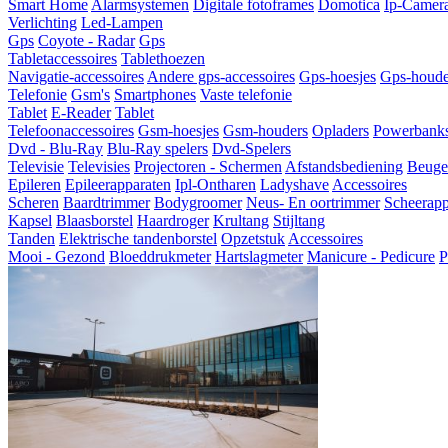
Smart Home
Alarmsystemen
Digitale fotoframes
Domotica
Ip-Camer
Verlichting
Led-Lampen
Gps
Coyote - Radar
Gps
Tabletaccessoires
Tablethoezen
Navigatie-accessoires
Andere gps-accessoires
Gps-hoesjes
Gps-houde
Telefonie
Gsm's
Smartphones
Vaste telefonie
Tablet
E-Reader
Tablet
Telefoonaccessoires
Gsm-hoesjes
Gsm-houders
Opladers
Powerbank
Dvd - Blu-Ray
Blu-Ray spelers
Dvd-Spelers
Televisie
Televisies
Projectoren - Schermen
Afstandsbediening
Beugel
Epileren
Epileerapparaten
Ipl-Ontharen
Ladyshave
Accessoires
Scheren
Baardtrimmer
Bodygroomer
Neus- En oortrimmer
Scheerapp
Kapsel
Blaasborstel
Haardroger
Krultang
Stijltang
Tanden
Elektrische tandenborstel
Opzetstuk
Accessoires
Mooi - Gezond
Bloeddrukmeter
Hartslagmeter
Manicure - Pedicure
P