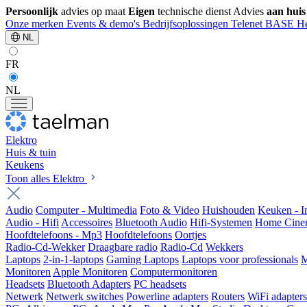
Persoonlijk
advies op maat
Eigen
technische dienst
Advies
aan huis
Onze merken
Events & demo's
Bedrijfsoplossingen
Telenet
BASE
He
NL
FR
NL
Elektro
Huis & tuin
Keukens
Toon alles Elektro
Audio
Computer - Multimedia
Foto & Video
Huishouden
Keuken - 
Audio - Hifi
Accessoires
Bluetooth Audio
Hifi-Systemen
Home Cine
Hoofdtelefoons - Mp3
Hoofdtelefoons
Oortjes
Radio-Cd-Wekker
Draagbare radio
Radio-Cd
Wekkers
Laptops
2-in-1-laptops
Gaming Laptops
Laptops voor professionals
M
Monitoren
Apple Monitoren
Computermonitoren
Headsets
Bluetooth Adapters
PC headsets
Netwerk
Netwerk switches
Powerline adapters
Routers
WiFi adapters