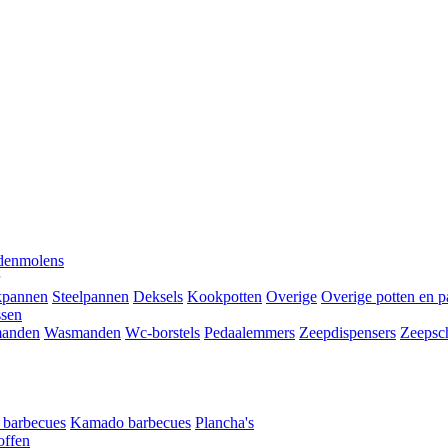
denmolens
kpannen
Steelpannen
Deksels
Kookpotten
Overige
Overige potten en 
ssen
anden
Wasmanden
Wc-borstels
Pedaalemmers
Zeepdispensers
Zeepsc
t barbecues
Kamado barbecues
Plancha's
offen