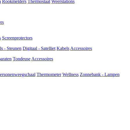
a
Rookmelders
Thermostaat
Weerstations
rs
s
Screenprotectors
s - Steunen
Digitaal - Satelliet
Kabels
Accessoires
araten
Tondeuse
Accessoires
ersonenweegschaal
Thermometer
Wellness
Zonnebank - Lampen