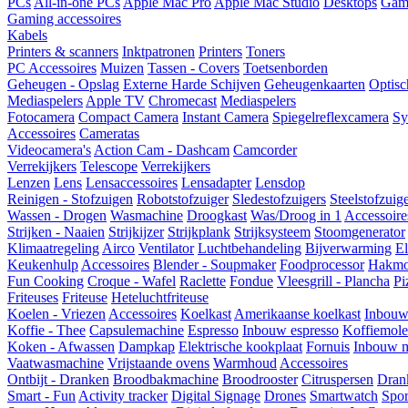
PCs
All-in-one PCs
Apple Mac Pro
Apple Mac Studio
Desktops
Gam
Gaming accessoires
Kabels
Printers & scanners
Inktpatronen
Printers
Toners
PC Accessoires
Muizen
Tassen - Covers
Toetsenborden
Geheugen - Opslag
Externe Harde Schijven
Geheugenkaarten
Optisc
Mediaspelers
Apple TV
Chromecast
Mediaspelers
Fotocamera
Compact Camera
Instant Camera
Spiegelreflexcamera
Sy
Accessoires
Cameratas
Videocamera's
Action Cam - Dashcam
Camcorder
Verrekijkers
Telescope
Verrekijkers
Lenzen
Lens
Lensaccessoires
Lensadapter
Lensdop
Reinigen - Stofzuigen
Robotstofzuiger
Sledestofzuigers
Steelstofzuig
Wassen - Drogen
Wasmachine
Droogkast
Was/Droog in 1
Accessoire
Strijken - Naaien
Strijkijzer
Strijkplank
Strijksysteem
Stoomgenerator
Klimaatregeling
Airco
Ventilator
Luchtbehandeling
Bijverwarming
El
Keukenhulp
Accessoires
Blender - Soupmaker
Foodprocessor
Hakmo
Fun Cooking
Croque - Wafel
Raclette
Fondue
Vleesgrill - Plancha
Pi
Friteuses
Friteuse
Heteluchtfriteuse
Koelen - Vriezen
Accessoires
Koelkast
Amerikaanse koelkast
Inbouw
Koffie - Thee
Capsulemachine
Espresso
Inbouw espresso
Koffiemol
Koken - Afwassen
Dampkap
Elektrische kookplaat
Fornuis
Inbouw m
Vaatwasmachine
Vrijstaande ovens
Warmhoud
Accessoires
Ontbijt - Dranken
Broodbakmachine
Broodrooster
Citruspersen
Dran
Smart - Fun
Activity tracker
Digital Signage
Drones
Smartwatch
Spor