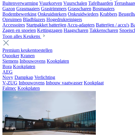
Buitenverwarming
Vuurkorven
Vuurschalen
Tafelhaarden
Terrashaar
Gazon
Grasmaaiers
Grastrimmers
Grasscharen
Bosmaaiers
Bodembewerking
Onkruidstekers
Onkruidwieders
Krabbers
Beugelh
Opruimen
Bladblazers
Hogedrukreinigers
Accessoires
Startpakket batterijen
Accu-adapters
Batterijen / accu's
Ba
Zagen en snoeien
Kettingzagen
Haagscharen
Takkenscharen
Snoeisc
Toon alles Keukens
Premium keukentoestellen
Quooker
Kranen
Siemens
Inbouwovens
Kookplaten
Bora
Kookplaten
AEG
Novy
Dampkap
Verlichting
V-ZUG
Inbouwovens
Inbouw vaatwasser
Kookplaat
Falmec
Kookplaten