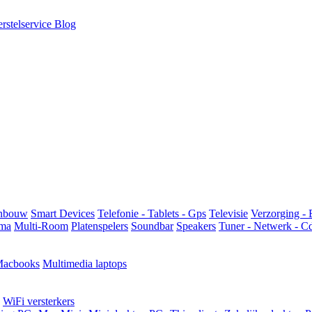
rstelservice
Blog
Inbouw
Smart Devices
Telefonie - Tablets - Gps
Televisie
Verzorging - 
ma
Multi-Room
Platenspelers
Soundbar
Speakers
Tuner - Netwerk - C
acbooks
Multimedia laptops
WiFi versterkers