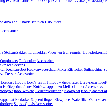
ing PCs
Mac Minis
Mini desktop PCs
Thin clients
Zakelijke desktop 
he drives
SSD harde schijven
Usb-Sticks
steemcamera
ers
Stofzuigzakken
Kruimeldief
Vloer- en tapijtreiniger
Hogedrukreinig
s
Ontpluizers
Ontkreuker
Accessoires
ektrische dekens
len
Keukenrobot
Keukenweegschaal
Mixer
Rijstkoker
Snijmachine
S
zza
Dessert
Accessoires
 koelkast
Inbouw koel/vries in 1
Inbouw diepvriezer
Diepvriezer
Koel/
en
Koffiepadmachines
Koffiezetapparaten
Melkschuimer
Accessoires
icrogolf
Inbouwovens
Keukenverlichting
Kookplaat
Kookplaat met af
kapparaat
Eierkoker
Sapcentrifuge - Slowjuicer
Waterfilter
Waterkoker
thorloge
Steps - Quads
Accessoires