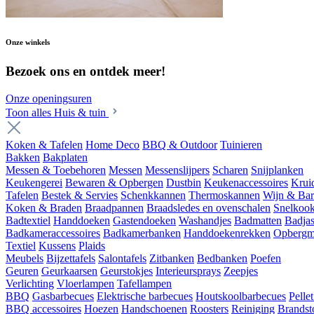
Onze winkels
Bezoek ons en ontdek meer!
Onze openingsuren
Toon alles Huis & tuin
Koken & Tafelen
Home Deco
BBQ & Outdoor
Tuinieren
Bakken
Bakplaten
Messen & Toebehoren
Messen
Messenslijpers
Scharen
Snijplanken
Keukengerei
Bewaren & Opbergen
Dustbin
Keukenaccessoires
Krui
Tafelen
Bestek & Servies
Schenkkannen
Thermoskannen
Wijn & Bar
Koken & Braden
Braadpannen
Braadsledes en ovenschalen
Snelkoo
Badtextiel
Handdoeken
Gastendoeken
Washandjes
Badmatten
Badja
Badkameraccessoires
Badkamerbanken
Handdoekenrekken
Opbergm
Textiel
Kussens
Plaids
Meubels
Bijzettafels
Salontafels
Zitbanken
Bedbanken
Poefen
Geuren
Geurkaarsen
Geurstokjes
Interieursprays
Zeepjes
Verlichting
Vloerlampen
Tafellampen
BBQ
Gasbarbecues
Elektrische barbecues
Houtskoolbarbecues
Pelle
BBQ accessoires
Hoezen
Handschoenen
Roosters
Reiniging
Brandst