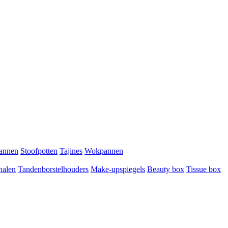
pannen
Stoofpotten
Tajines
Wokpannen
halen
Tandenborstelhouders
Make-upspiegels
Beauty box
Tissue box