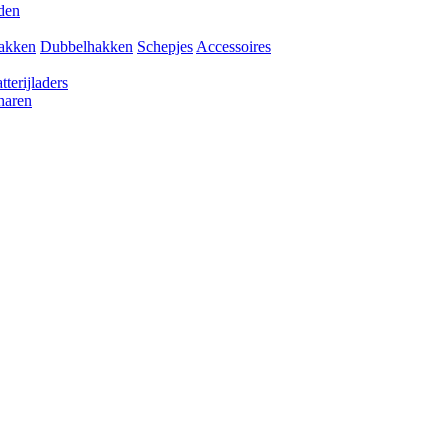
den
akken
Dubbelhakken
Schepjes
Accessoires
tterijladers
haren