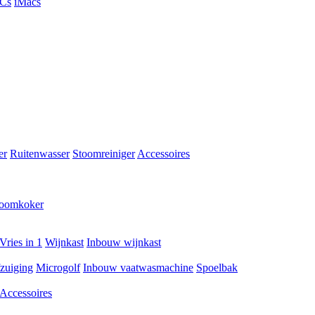
PCs
iMacs
er
Ruitenwasser
Stoomreiniger
Accessoires
toomkoker
Vries in 1
Wijnkast
Inbouw wijnkast
zuiging
Microgolf
Inbouw vaatwasmachine
Spoelbak
Accessoires