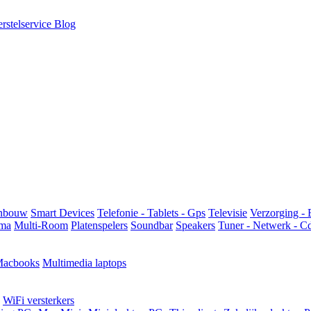
rstelservice
Blog
Inbouw
Smart Devices
Telefonie - Tablets - Gps
Televisie
Verzorging - 
ma
Multi-Room
Platenspelers
Soundbar
Speakers
Tuner - Netwerk - C
acbooks
Multimedia laptops
WiFi versterkers