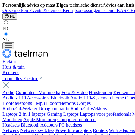
Persoonlijk
advies op maat
Eigen
technische dienst
Advies
aan huis
Onze merken
Events & demo's
Bedrijfsoplossingen
Telenet
BASE
He
NL
FR
NL
Elektro
Huis & tuin
Keukens
Toon alles Elektro
Audio
Computer - Multimedia
Foto & Video
Huishouden
Keuken - 
Audio - Hifi
Accessoires
Bluetooth Audio
Hifi-Systemen
Home Cine
Hoofdtelefoons - Mp3
Hoofdtelefoons
Oortjes
Radio-Cd-Wekker
Draagbare radio
Radio-Cd
Wekkers
Laptops
2-in-1-laptops
Gaming Laptops
Laptops voor professionals
M
Monitoren
Apple Monitoren
Computermonitoren
Headsets
Bluetooth Adapters
PC headsets
Netwerk
Netwerk switches
Powerline adapters
Routers
WiFi adapters