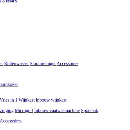
PCs
iMacs
er
Ruitenwasser
Stoomreiniger
Accessoires
toomkoker
Vries in 1
Wijnkast
Inbouw wijnkast
zuiging
Microgolf
Inbouw vaatwasmachine
Spoelbak
Accessoires