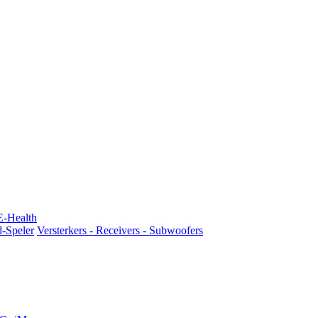
E-Health
d-Speler
Versterkers - Receivers - Subwoofers