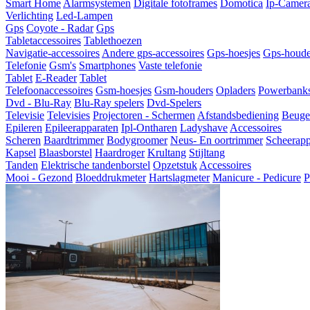
Smart Home
Alarmsystemen
Digitale fotoframes
Domotica
Ip-Camer
Verlichting
Led-Lampen
Gps
Coyote - Radar
Gps
Tabletaccessoires
Tablethoezen
Navigatie-accessoires
Andere gps-accessoires
Gps-hoesjes
Gps-houde
Telefonie
Gsm's
Smartphones
Vaste telefonie
Tablet
E-Reader
Tablet
Telefoonaccessoires
Gsm-hoesjes
Gsm-houders
Opladers
Powerbank
Dvd - Blu-Ray
Blu-Ray spelers
Dvd-Spelers
Televisie
Televisies
Projectoren - Schermen
Afstandsbediening
Beugel
Epileren
Epileerapparaten
Ipl-Ontharen
Ladyshave
Accessoires
Scheren
Baardtrimmer
Bodygroomer
Neus- En oortrimmer
Scheerapp
Kapsel
Blaasborstel
Haardroger
Krultang
Stijltang
Tanden
Elektrische tandenborstel
Opzetstuk
Accessoires
Mooi - Gezond
Bloeddrukmeter
Hartslagmeter
Manicure - Pedicure
P