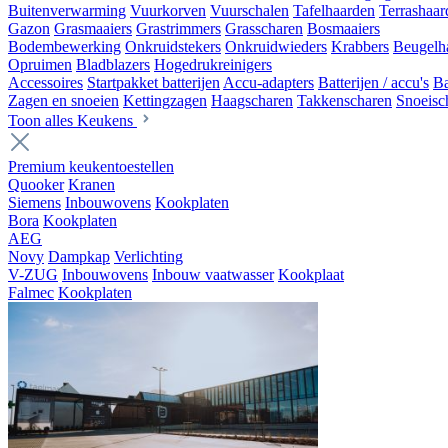
Buitenverwarming
Vuurkorven
Vuurschalen
Tafelhaarden
Terrashaar
Gazon
Grasmaaiers
Grastrimmers
Grasscharen
Bosmaaiers
Bodembewerking
Onkruidstekers
Onkruidwieders
Krabbers
Beugelh
Opruimen
Bladblazers
Hogedrukreinigers
Accessoires
Startpakket batterijen
Accu-adapters
Batterijen / accu's
Ba
Zagen en snoeien
Kettingzagen
Haagscharen
Takkenscharen
Snoeisc
Toon alles Keukens
Premium keukentoestellen
Quooker
Kranen
Siemens
Inbouwovens
Kookplaten
Bora
Kookplaten
AEG
Novy
Dampkap
Verlichting
V-ZUG
Inbouwovens
Inbouw vaatwasser
Kookplaat
Falmec
Kookplaten