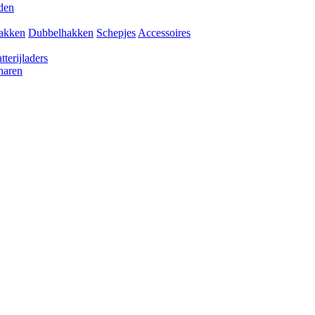
den
akken
Dubbelhakken
Schepjes
Accessoires
tterijladers
haren