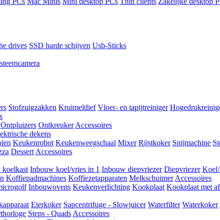
ing PCs
Mac Minis
Mini desktop PCs
Thin clients
Zakelijke desktop 
he drives
SSD harde schijven
Usb-Sticks
steemcamera
ers
Stofzuigzakken
Kruimeldief
Vloer- en tapijtreiniger
Hogedrukreinig
s
Ontpluizers
Ontkreuker
Accessoires
ektrische dekens
len
Keukenrobot
Keukenweegschaal
Mixer
Rijstkoker
Snijmachine
S
zza
Dessert
Accessoires
 koelkast
Inbouw koel/vries in 1
Inbouw diepvriezer
Diepvriezer
Koel/
en
Koffiepadmachines
Koffiezetapparaten
Melkschuimer
Accessoires
icrogolf
Inbouwovens
Keukenverlichting
Kookplaat
Kookplaat met af
kapparaat
Eierkoker
Sapcentrifuge - Slowjuicer
Waterfilter
Waterkoker
thorloge
Steps - Quads
Accessoires