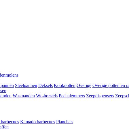
denmolens
kpannen
Steelpannen
Deksels
Kookpotten
Overige
Overige potten en 
ssen
anden
Wasmanden
Wc-borstels
Pedaalemmers
Zeepdispensers
Zeepsc
t barbecues
Kamado barbecues
Plancha's
offen