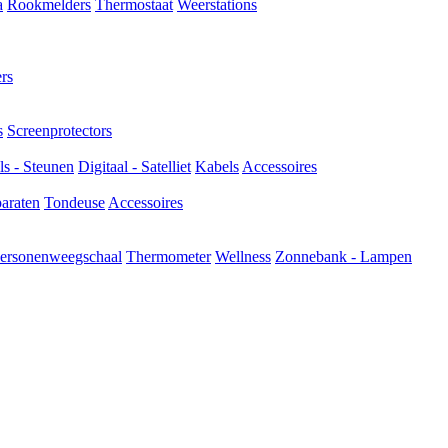
a
Rookmelders
Thermostaat
Weerstations
rs
s
Screenprotectors
s - Steunen
Digitaal - Satelliet
Kabels
Accessoires
araten
Tondeuse
Accessoires
ersonenweegschaal
Thermometer
Wellness
Zonnebank - Lampen