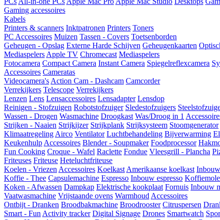
PCs
All-in-one PCs
Apple Mac Pro
Apple Mac Studio
Desktops
Gam
Gaming accessoires
Kabels
Printers & scanners
Inktpatronen
Printers
Toners
PC Accessoires
Muizen
Tassen - Covers
Toetsenborden
Geheugen - Opslag
Externe Harde Schijven
Geheugenkaarten
Optisc
Mediaspelers
Apple TV
Chromecast
Mediaspelers
Fotocamera
Compact Camera
Instant Camera
Spiegelreflexcamera
Sy
Accessoires
Cameratas
Videocamera's
Action Cam - Dashcam
Camcorder
Verrekijkers
Telescope
Verrekijkers
Lenzen
Lens
Lensaccessoires
Lensadapter
Lensdop
Reinigen - Stofzuigen
Robotstofzuiger
Sledestofzuigers
Steelstofzuig
Wassen - Drogen
Wasmachine
Droogkast
Was/Droog in 1
Accessoire
Strijken - Naaien
Strijkijzer
Strijkplank
Strijksysteem
Stoomgenerator
Klimaatregeling
Airco
Ventilator
Luchtbehandeling
Bijverwarming
El
Keukenhulp
Accessoires
Blender - Soupmaker
Foodprocessor
Hakmo
Fun Cooking
Croque - Wafel
Raclette
Fondue
Vleesgrill - Plancha
Pi
Friteuses
Friteuse
Heteluchtfriteuse
Koelen - Vriezen
Accessoires
Koelkast
Amerikaanse koelkast
Inbouw
Koffie - Thee
Capsulemachine
Espresso
Inbouw espresso
Koffiemol
Koken - Afwassen
Dampkap
Elektrische kookplaat
Fornuis
Inbouw m
Vaatwasmachine
Vrijstaande ovens
Warmhoud
Accessoires
Ontbijt - Dranken
Broodbakmachine
Broodrooster
Citruspersen
Dran
Smart - Fun
Activity tracker
Digital Signage
Drones
Smartwatch
Spor