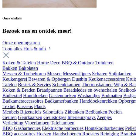
Onze winkels
Bezoek ons en ontdek meer!
Onze openingsuren
Toon alles Huis & tuin
Koken & Tafelen
Home Deco
BBQ & Outdoor
Tuinieren
Bakken
Bakplaten
Messen & Toebehoren
Messen
Messenslijpers
Scharen
Snijplanken
Keukengerei
Bewaren & Opbergen
Dustbin
Keukenaccessoires
Krui
Tafelen
Bestek & Servies
Schenkkannen
Thermoskannen
Wijn & Bar
Koken & Braden
Braadpannen
Braadsledes en ovenschalen
Snelkoo
Badtextiel
Handdoeken
Gastendoeken
Washandjes
Badmatten
Badja
Badkameraccessoires
Badkamerbanken
Handdoekenrekken
Opbergm
Textiel
Kussens
Plaids
Meubels
Bijzettafels
Salontafels
Zitbanken
Bedbanken
Poefen
Geuren
Geurkaarsen
Geurstokjes
Interieursprays
Zeepjes
Verlichting
Vloerlampen
Tafellampen
BBQ
Gasbarbecues
Elektrische barbecues
Houtskoolbarbecues
Pelle
BBQ accessoires
Hoezen
Handschoenen
Roosters
Reiniging
Brandst