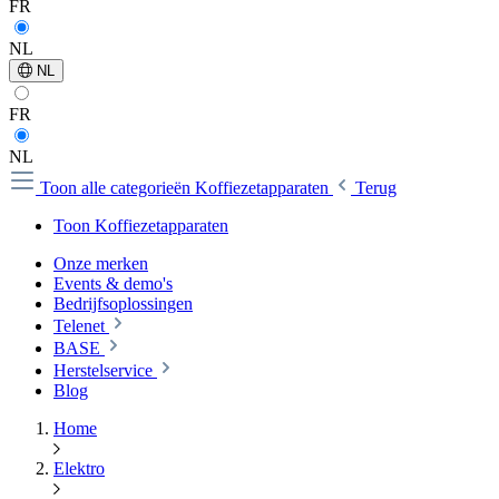
FR
NL
NL
FR
NL
Toon alle categorieën
Koffiezetapparaten
Terug
Toon Koffiezetapparaten
Onze merken
Events & demo's
Bedrijfsoplossingen
Telenet
BASE
Herstelservice
Blog
Home
Elektro