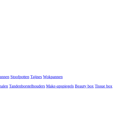
pannen
Stoofpotten
Tajines
Wokpannen
halen
Tandenborstelhouders
Make-upspiegels
Beauty box
Tissue box