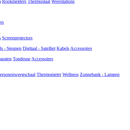
a
Rookmelders
Thermostaat
Weerstations
rs
s
Screenprotectors
s - Steunen
Digitaal - Satelliet
Kabels
Accessoires
araten
Tondeuse
Accessoires
ersonenweegschaal
Thermometer
Wellness
Zonnebank - Lampen