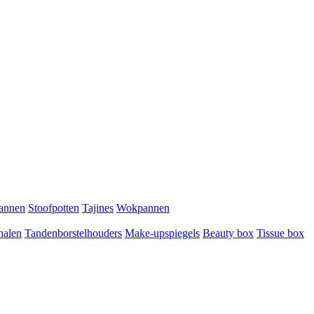
pannen
Stoofpotten
Tajines
Wokpannen
halen
Tandenborstelhouders
Make-upspiegels
Beauty box
Tissue box