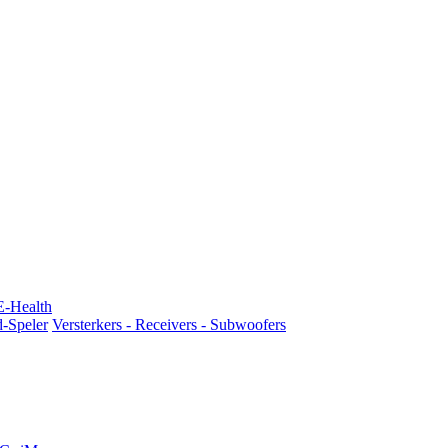
E-Health
d-Speler
Versterkers - Receivers - Subwoofers