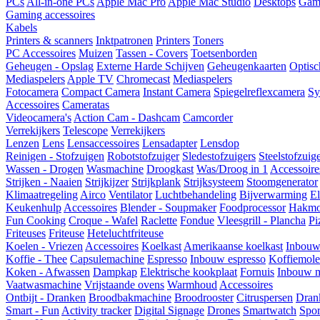
PCs
All-in-one PCs
Apple Mac Pro
Apple Mac Studio
Desktops
Gam
Gaming accessoires
Kabels
Printers & scanners
Inktpatronen
Printers
Toners
PC Accessoires
Muizen
Tassen - Covers
Toetsenborden
Geheugen - Opslag
Externe Harde Schijven
Geheugenkaarten
Optisc
Mediaspelers
Apple TV
Chromecast
Mediaspelers
Fotocamera
Compact Camera
Instant Camera
Spiegelreflexcamera
Sy
Accessoires
Cameratas
Videocamera's
Action Cam - Dashcam
Camcorder
Verrekijkers
Telescope
Verrekijkers
Lenzen
Lens
Lensaccessoires
Lensadapter
Lensdop
Reinigen - Stofzuigen
Robotstofzuiger
Sledestofzuigers
Steelstofzuig
Wassen - Drogen
Wasmachine
Droogkast
Was/Droog in 1
Accessoire
Strijken - Naaien
Strijkijzer
Strijkplank
Strijksysteem
Stoomgenerator
Klimaatregeling
Airco
Ventilator
Luchtbehandeling
Bijverwarming
El
Keukenhulp
Accessoires
Blender - Soupmaker
Foodprocessor
Hakmo
Fun Cooking
Croque - Wafel
Raclette
Fondue
Vleesgrill - Plancha
Pi
Friteuses
Friteuse
Heteluchtfriteuse
Koelen - Vriezen
Accessoires
Koelkast
Amerikaanse koelkast
Inbouw
Koffie - Thee
Capsulemachine
Espresso
Inbouw espresso
Koffiemol
Koken - Afwassen
Dampkap
Elektrische kookplaat
Fornuis
Inbouw m
Vaatwasmachine
Vrijstaande ovens
Warmhoud
Accessoires
Ontbijt - Dranken
Broodbakmachine
Broodrooster
Citruspersen
Dran
Smart - Fun
Activity tracker
Digital Signage
Drones
Smartwatch
Spor