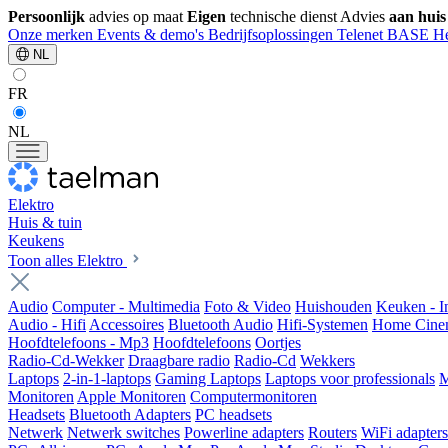
Persoonlijk
advies op maat
Eigen
technische dienst
Advies
aan huis
Onze merken
Events & demo's
Bedrijfsoplossingen
Telenet
BASE
He
NL
FR
NL
Elektro
Huis & tuin
Keukens
Toon alles Elektro
Audio
Computer - Multimedia
Foto & Video
Huishouden
Keuken - 
Audio - Hifi
Accessoires
Bluetooth Audio
Hifi-Systemen
Home Cine
Hoofdtelefoons - Mp3
Hoofdtelefoons
Oortjes
Radio-Cd-Wekker
Draagbare radio
Radio-Cd
Wekkers
Laptops
2-in-1-laptops
Gaming Laptops
Laptops voor professionals
M
Monitoren
Apple Monitoren
Computermonitoren
Headsets
Bluetooth Adapters
PC headsets
Netwerk
Netwerk switches
Powerline adapters
Routers
WiFi adapters