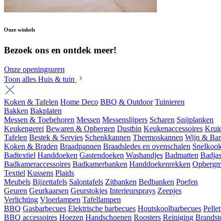
Onze winkels
Bezoek ons en ontdek meer!
Onze openingsuren
Toon alles Huis & tuin
Koken & Tafelen
Home Deco
BBQ & Outdoor
Tuinieren
Bakken
Bakplaten
Messen & Toebehoren
Messen
Messenslijpers
Scharen
Snijplanken
Keukengerei
Bewaren & Opbergen
Dustbin
Keukenaccessoires
Krui
Tafelen
Bestek & Servies
Schenkkannen
Thermoskannen
Wijn & Bar
Koken & Braden
Braadpannen
Braadsledes en ovenschalen
Snelkoo
Badtextiel
Handdoeken
Gastendoeken
Washandjes
Badmatten
Badja
Badkameraccessoires
Badkamerbanken
Handdoekenrekken
Opbergm
Textiel
Kussens
Plaids
Meubels
Bijzettafels
Salontafels
Zitbanken
Bedbanken
Poefen
Geuren
Geurkaarsen
Geurstokjes
Interieursprays
Zeepjes
Verlichting
Vloerlampen
Tafellampen
BBQ
Gasbarbecues
Elektrische barbecues
Houtskoolbarbecues
Pelle
BBQ accessoires
Hoezen
Handschoenen
Roosters
Reiniging
Brandst