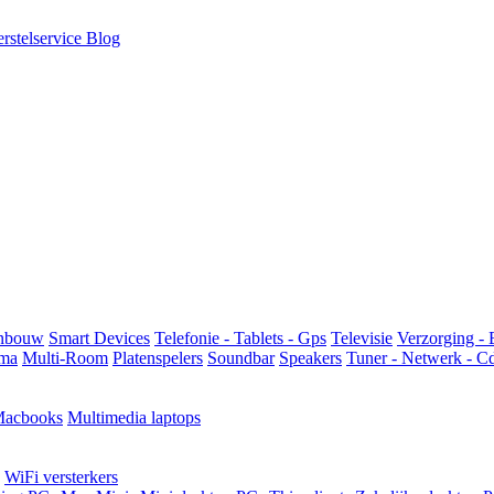
rstelservice
Blog
Inbouw
Smart Devices
Telefonie - Tablets - Gps
Televisie
Verzorging - 
ma
Multi-Room
Platenspelers
Soundbar
Speakers
Tuner - Netwerk - C
acbooks
Multimedia laptops
WiFi versterkers