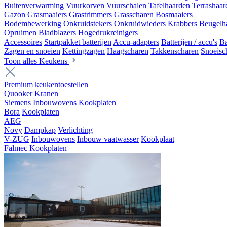
Buitenverwarming
Vuurkorven
Vuurschalen
Tafelhaarden
Terrashaar
Gazon
Grasmaaiers
Grastrimmers
Grasscharen
Bosmaaiers
Bodembewerking
Onkruidstekers
Onkruidwieders
Krabbers
Beugelh
Opruimen
Bladblazers
Hogedrukreinigers
Accessoires
Startpakket batterijen
Accu-adapters
Batterijen / accu's
Ba
Zagen en snoeien
Kettingzagen
Haagscharen
Takkenscharen
Snoeisc
Toon alles Keukens
Premium keukentoestellen
Quooker
Kranen
Siemens
Inbouwovens
Kookplaten
Bora
Kookplaten
AEG
Novy
Dampkap
Verlichting
V-ZUG
Inbouwovens
Inbouw vaatwasser
Kookplaat
Falmec
Kookplaten