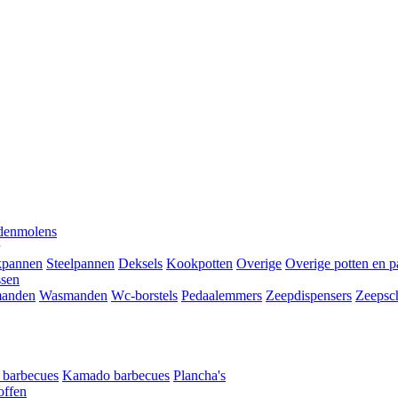
denmolens
kpannen
Steelpannen
Deksels
Kookpotten
Overige
Overige potten en 
ssen
anden
Wasmanden
Wc-borstels
Pedaalemmers
Zeepdispensers
Zeepsc
t barbecues
Kamado barbecues
Plancha's
offen