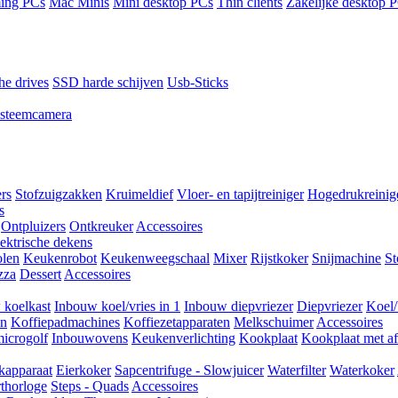
ing PCs
Mac Minis
Mini desktop PCs
Thin clients
Zakelijke desktop 
he drives
SSD harde schijven
Usb-Sticks
steemcamera
ers
Stofzuigzakken
Kruimeldief
Vloer- en tapijtreiniger
Hogedrukreinig
s
Ontpluizers
Ontkreuker
Accessoires
ektrische dekens
len
Keukenrobot
Keukenweegschaal
Mixer
Rijstkoker
Snijmachine
S
zza
Dessert
Accessoires
 koelkast
Inbouw koel/vries in 1
Inbouw diepvriezer
Diepvriezer
Koel/
en
Koffiepadmachines
Koffiezetapparaten
Melkschuimer
Accessoires
icrogolf
Inbouwovens
Keukenverlichting
Kookplaat
Kookplaat met af
kapparaat
Eierkoker
Sapcentrifuge - Slowjuicer
Waterfilter
Waterkoker
thorloge
Steps - Quads
Accessoires