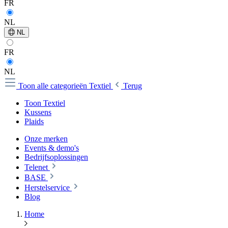
FR
NL
NL
FR
NL
Toon alle categorieën
Textiel
Terug
Toon Textiel
Kussens
Plaids
Onze merken
Events & demo's
Bedrijfsoplossingen
Telenet
BASE
Herstelservice
Blog
Home