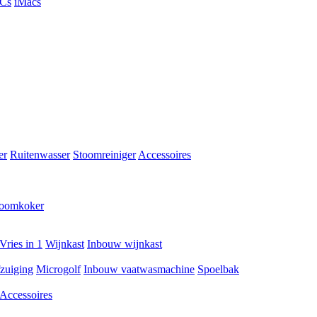
PCs
iMacs
er
Ruitenwasser
Stoomreiniger
Accessoires
toomkoker
Vries in 1
Wijnkast
Inbouw wijnkast
zuiging
Microgolf
Inbouw vaatwasmachine
Spoelbak
Accessoires