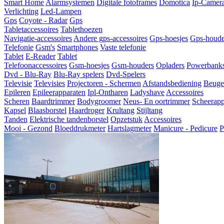
Smart Home
Alarmsystemen
Digitale fotoframes
Domotica
Ip-Camer
Verlichting
Led-Lampen
Gps
Coyote - Radar
Gps
Tabletaccessoires
Tablethoezen
Navigatie-accessoires
Andere gps-accessoires
Gps-hoesjes
Gps-houde
Telefonie
Gsm's
Smartphones
Vaste telefonie
Tablet
E-Reader
Tablet
Telefoonaccessoires
Gsm-hoesjes
Gsm-houders
Opladers
Powerbank
Dvd - Blu-Ray
Blu-Ray spelers
Dvd-Spelers
Televisie
Televisies
Projectoren - Schermen
Afstandsbediening
Beugel
Epileren
Epileerapparaten
Ipl-Ontharen
Ladyshave
Accessoires
Scheren
Baardtrimmer
Bodygroomer
Neus- En oortrimmer
Scheerapp
Kapsel
Blaasborstel
Haardroger
Krultang
Stijltang
Tanden
Elektrische tandenborstel
Opzetstuk
Accessoires
Mooi - Gezond
Bloeddrukmeter
Hartslagmeter
Manicure - Pedicure
P