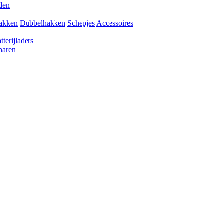
den
akken
Dubbelhakken
Schepjes
Accessoires
tterijladers
haren