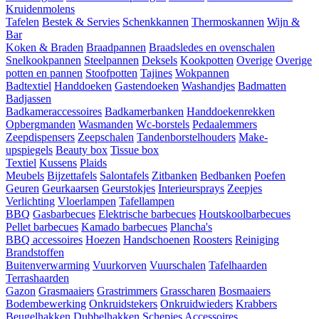
Kruidenmolens
Tafelen
Bestek & Servies
Schenkkannen
Thermoskannen
Wijn &
Bar
Koken & Braden
Braadpannen
Braadsledes en ovenschalen
Snelkookpannen
Steelpannen
Deksels
Kookpotten
Overige
Overige
potten en pannen
Stoofpotten
Tajines
Wokpannen
Badtextiel
Handdoeken
Gastendoeken
Washandjes
Badmatten
Badjassen
Badkameraccessoires
Badkamerbanken
Handdoekenrekken
Opbergmanden
Wasmanden
Wc-borstels
Pedaalemmers
Zeepdispensers
Zeepschalen
Tandenborstelhouders
Make-
upspiegels
Beauty box
Tissue box
Textiel
Kussens
Plaids
Meubels
Bijzettafels
Salontafels
Zitbanken
Bedbanken
Poefen
Geuren
Geurkaarsen
Geurstokjes
Interieursprays
Zeepjes
Verlichting
Vloerlampen
Tafellampen
BBQ
Gasbarbecues
Elektrische barbecues
Houtskoolbarbecues
Pellet barbecues
Kamado barbecues
Plancha's
BBQ accessoires
Hoezen
Handschoenen
Roosters
Reiniging
Brandstoffen
Buitenverwarming
Vuurkorven
Vuurschalen
Tafelhaarden
Terrashaarden
Gazon
Grasmaaiers
Grastrimmers
Grasscharen
Bosmaaiers
Bodembewerking
Onkruidstekers
Onkruidwieders
Krabbers
Beugelhakken
Dubbelhakken
Schepjes
Accessoires