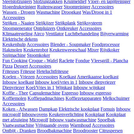
Steelstofzuigers
Stofzuigzakken
Kruimeldief
Vloer- en tapijtreiniger
Hogedrukreiniger
Ruitenwasser
Stoomreiniger
Accessoires
Wassen - Drogen
Wasmachine
Droogkast
Was/Droog in 1
Accessoires
Strijken - Naaien
Strijkijzer
Strijkplank
Strijksysteem
Stoomgenerator
Ontpluizers
Ontkreuker
Accessoires
Klimaatregeling
Airco
Ventilator
Luchtbehandeling
Bijverwarming
Elektrische dekens
Keukenhulp
Accessoires
Blender - Soupmaker
Foodprocessor
Hakmolen
Keukenrobot
Keukenweegschaal
Mixer
Rijstkoker
Snijmachine
Stoomkoker
Fun Cooking
Croque - Wafel
Raclette
Fondue
Vleesgrill - Plancha
Pizza
Dessert
Accessoires
Friteuses
Friteuse
Heteluchtfriteuse
Koelen - Vriezen
Accessoires
Koelkast
Amerikaanse koelkast
Inbouw koelkast
Inbouw koel/vries in 1
Inbouw diepvriezer
Diepvriezer
Koel/Vries in 1
Wijnkast
Inbouw wijnkast
Koffie - Thee
Capsulemachine
Espresso
Inbouw espresso
Koffiemolen
Koffiepadmachines
Koffiezetapparaten
Melkschuimer
Accessoires
Koken - Afwassen
Dampkap
Elektrische kookplaat
Fornuis
Inbouw
microgolf
Inbouwovens
Keukenverlichting
Kookplaat
Kookplaat
met afzuiging
Microgolf
Inbouw vaatwasmachine
Spoelbak
Vaatwasmachine
Vrijstaande ovens
Warmhoud
Accessoires
Ontbijt - Dranken
Broodbakmachine
Broodrooster
Citruspersen