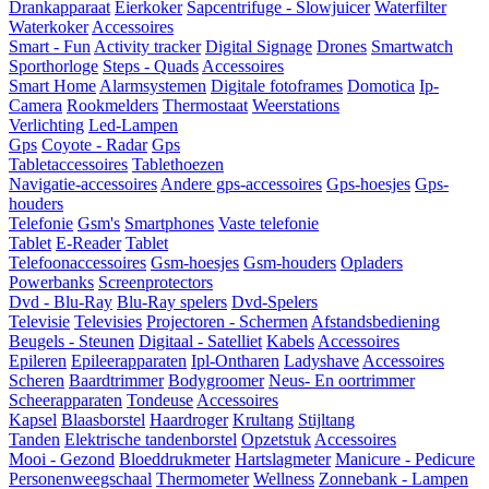
Drankapparaat
Eierkoker
Sapcentrifuge - Slowjuicer
Waterfilter
Waterkoker
Accessoires
Smart - Fun
Activity tracker
Digital Signage
Drones
Smartwatch
Sporthorloge
Steps - Quads
Accessoires
Smart Home
Alarmsystemen
Digitale fotoframes
Domotica
Ip-
Camera
Rookmelders
Thermostaat
Weerstations
Verlichting
Led-Lampen
Gps
Coyote - Radar
Gps
Tabletaccessoires
Tablethoezen
Navigatie-accessoires
Andere gps-accessoires
Gps-hoesjes
Gps-
houders
Telefonie
Gsm's
Smartphones
Vaste telefonie
Tablet
E-Reader
Tablet
Telefoonaccessoires
Gsm-hoesjes
Gsm-houders
Opladers
Powerbanks
Screenprotectors
Dvd - Blu-Ray
Blu-Ray spelers
Dvd-Spelers
Televisie
Televisies
Projectoren - Schermen
Afstandsbediening
Beugels - Steunen
Digitaal - Satelliet
Kabels
Accessoires
Epileren
Epileerapparaten
Ipl-Ontharen
Ladyshave
Accessoires
Scheren
Baardtrimmer
Bodygroomer
Neus- En oortrimmer
Scheerapparaten
Tondeuse
Accessoires
Kapsel
Blaasborstel
Haardroger
Krultang
Stijltang
Tanden
Elektrische tandenborstel
Opzetstuk
Accessoires
Mooi - Gezond
Bloeddrukmeter
Hartslagmeter
Manicure - Pedicure
Personenweegschaal
Thermometer
Wellness
Zonnebank - Lampen