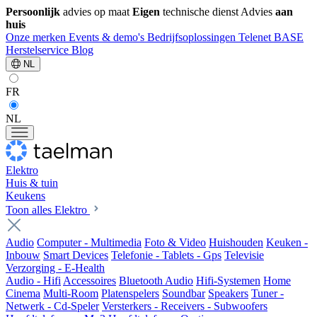
Persoonlijk
advies op maat
Eigen
technische dienst
Advies
aan
huis
Onze merken
Events & demo's
Bedrijfsoplossingen
Telenet
BASE
Herstelservice
Blog
NL
FR
NL
Elektro
Huis & tuin
Keukens
Toon alles Elektro
Audio
Computer - Multimedia
Foto & Video
Huishouden
Keuken -
Inbouw
Smart Devices
Telefonie - Tablets - Gps
Televisie
Verzorging - E-Health
Audio - Hifi
Accessoires
Bluetooth Audio
Hifi-Systemen
Home
Cinema
Multi-Room
Platenspelers
Soundbar
Speakers
Tuner -
Netwerk - Cd-Speler
Versterkers - Receivers - Subwoofers