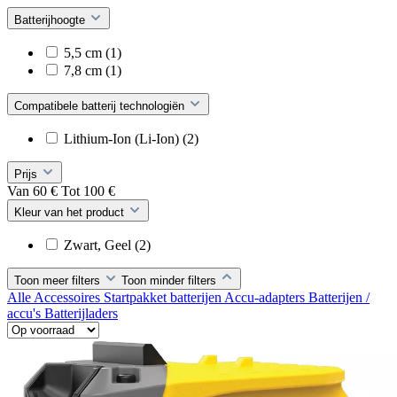
Batterijhoogte
5,5 cm
(1)
7,8 cm
(1)
Compatibele batterij technologiën
Lithium-Ion (Li-Ion)
(2)
Prijs
Van
60
€
Tot
100
€
Kleur van het product
Zwart, Geel
(2)
Toon meer filters
Toon minder filters
Alle Accessoires
Startpakket batterijen
Accu-adapters
Batterijen /
accu's
Batterijladers