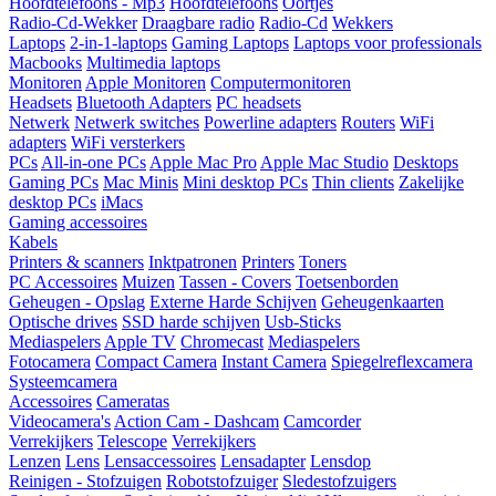
Hoofdtelefoons - Mp3
Hoofdtelefoons
Oortjes
Radio-Cd-Wekker
Draagbare radio
Radio-Cd
Wekkers
Laptops
2-in-1-laptops
Gaming Laptops
Laptops voor professionals
Macbooks
Multimedia laptops
Monitoren
Apple Monitoren
Computermonitoren
Headsets
Bluetooth Adapters
PC headsets
Netwerk
Netwerk switches
Powerline adapters
Routers
WiFi
adapters
WiFi versterkers
PCs
All-in-one PCs
Apple Mac Pro
Apple Mac Studio
Desktops
Gaming PCs
Mac Minis
Mini desktop PCs
Thin clients
Zakelijke
desktop PCs
iMacs
Gaming accessoires
Kabels
Printers & scanners
Inktpatronen
Printers
Toners
PC Accessoires
Muizen
Tassen - Covers
Toetsenborden
Geheugen - Opslag
Externe Harde Schijven
Geheugenkaarten
Optische drives
SSD harde schijven
Usb-Sticks
Mediaspelers
Apple TV
Chromecast
Mediaspelers
Fotocamera
Compact Camera
Instant Camera
Spiegelreflexcamera
Systeemcamera
Accessoires
Cameratas
Videocamera's
Action Cam - Dashcam
Camcorder
Verrekijkers
Telescope
Verrekijkers
Lenzen
Lens
Lensaccessoires
Lensadapter
Lensdop
Reinigen - Stofzuigen
Robotstofzuiger
Sledestofzuigers