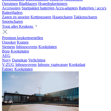
Opruimen
Bladblazers
Hogedrukreinigers
Accessoires
Startpakket batterijen
Accu-adapters
Batterijen / accu's
Batterijladers
Zagen en snoeien
Kettingzagen
Haagscharen
Takkenscharen
Snoeischaren
Toon alles Keukens
Premium keukentoestellen
Quooker
Kranen
Siemens
Inbouwovens
Kookplaten
Bora
Kookplaten
AEG
Novy
Dampkap
Verlichting
V-ZUG
Inbouwovens
Inbouw vaatwasser
Kookplaat
Falmec
Kookplaten