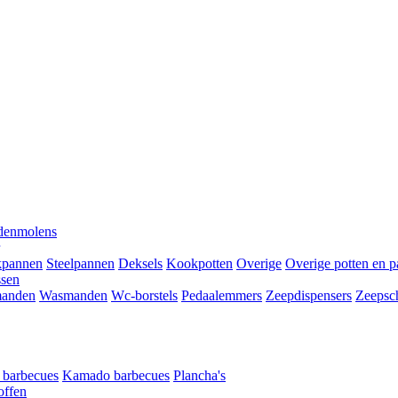
denmolens
kpannen
Steelpannen
Deksels
Kookpotten
Overige
Overige potten en 
ssen
anden
Wasmanden
Wc-borstels
Pedaalemmers
Zeepdispensers
Zeepsc
t barbecues
Kamado barbecues
Plancha's
offen