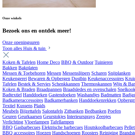
Onze winkels
Bezoek ons en ontdek meer!
Onze openingsuren
Toon alles Huis & tuin
Koken & Tafelen
Home Deco
BBQ & Outdoor
Tuinieren
Bakken
Bakplaten
Messen & Toebehoren
Messen
Messenslijpers
Scharen
Snijplanken
Keukengerei
Bewaren & Opbergen
Dustbin
Keukenaccessoires
Krui
Tafelen
Bestek & Servies
Schenkkannen
Thermoskannen
Wijn & Bar
Koken & Braden
Braadpannen
Braadsledes en ovenschalen
Snelkoo
Badtextiel
Handdoeken
Gastendoeken
Washandjes
Badmatten
Badja
Badkameraccessoires
Badkamerbanken
Handdoekenrekken
Opbergm
Textiel
Kussens
Plaids
Meubels
Bijzettafels
Salontafels
Zitbanken
Bedbanken
Poefen
Geuren
Geurkaarsen
Geurstokjes
Interieursprays
Zeepjes
Verlichting
Vloerlampen
Tafellampen
BBQ
Gasbarbecues
Elektrische barbecues
Houtskoolbarbecues
Pelle
BBQ accessoires
Hoezen
Handschoenen
Roosters
Reiniging
Brandst