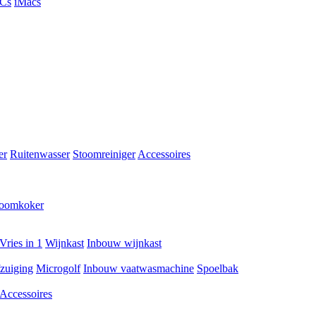
PCs
iMacs
er
Ruitenwasser
Stoomreiniger
Accessoires
toomkoker
Vries in 1
Wijnkast
Inbouw wijnkast
zuiging
Microgolf
Inbouw vaatwasmachine
Spoelbak
Accessoires