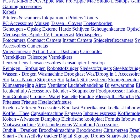
PCs
All-in-one PCs
Apple Mac Pro
Apple Mac Studio
Desktops
Gam
Gaming accessoires
Kabels
Printers & scanners
Inktpatronen
Printers
Toners
PC Accessoires
Muizen
Tassen - Covers
Toetsenborden
Geheugen - Opslag
Externe Harde Schijven
Geheugenkaarten
Optisc
Mediaspelers
Apple TV
Chromecast
Mediaspelers
Fotocamera
Compact Camera
Instant Camera
Spiegelreflexcamera
Sy
Accessoires
Cameratas
Videocamera's
Action Cam - Dashcam
Camcorder
Verrekijkers
Telescope
Verrekijkers
Lenzen
Lens
Lensaccessoires
Lensadapter
Lensdop
Reinigen - Stofzuigen
Robotstofzuiger
Sledestofzuigers
Steelstofzuig
Wassen - Drogen
Wasmachine
Droogkast
Was/Droog in 1
Accessoire
Strijken - Naaien
Strijkijzer
Strijkplank
Strijksysteem
Stoomgenerator
Klimaatregeling
Airco
Ventilator
Luchtbehandeling
Bijverwarming
El
Keukenhulp
Accessoires
Blender - Soupmaker
Foodprocessor
Hakmo
Fun Cooking
Croque - Wafel
Raclette
Fondue
Vleesgrill - Plancha
Pi
Friteuses
Friteuse
Heteluchtfriteuse
Koelen - Vriezen
Accessoires
Koelkast
Amerikaanse koelkast
Inbouw
Koffie - Thee
Capsulemachine
Espresso
Inbouw espresso
Koffiemol
Koken - Afwassen
Dampkap
Elektrische kookplaat
Fornuis
Inbouw m
Vaatwasmachine
Vrijstaande ovens
Warmhoud
Accessoires
Ontbijt - Dranken
Broodbakmachine
Broodrooster
Citruspersen
Dran
Smart - Fun
Activity tracker
Digital Signage
Drones
Smartwatch
Spor