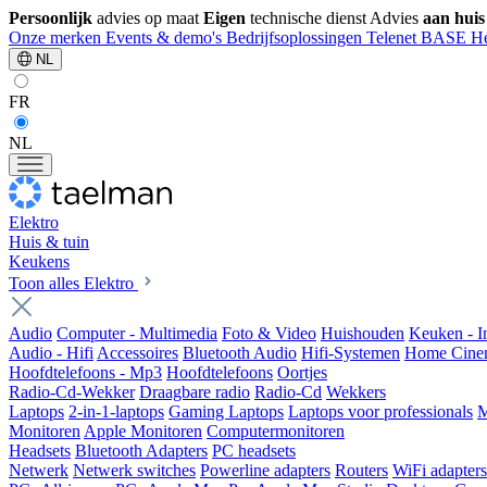
Persoonlijk
advies op maat
Eigen
technische dienst
Advies
aan huis
Onze merken
Events & demo's
Bedrijfsoplossingen
Telenet
BASE
He
NL
FR
NL
Elektro
Huis & tuin
Keukens
Toon alles Elektro
Audio
Computer - Multimedia
Foto & Video
Huishouden
Keuken - 
Audio - Hifi
Accessoires
Bluetooth Audio
Hifi-Systemen
Home Cine
Hoofdtelefoons - Mp3
Hoofdtelefoons
Oortjes
Radio-Cd-Wekker
Draagbare radio
Radio-Cd
Wekkers
Laptops
2-in-1-laptops
Gaming Laptops
Laptops voor professionals
M
Monitoren
Apple Monitoren
Computermonitoren
Headsets
Bluetooth Adapters
PC headsets
Netwerk
Netwerk switches
Powerline adapters
Routers
WiFi adapters