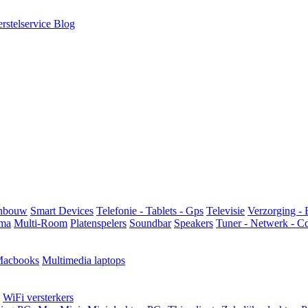
rstelservice
Blog
Inbouw
Smart Devices
Telefonie - Tablets - Gps
Televisie
Verzorging - 
ma
Multi-Room
Platenspelers
Soundbar
Speakers
Tuner - Netwerk - C
acbooks
Multimedia laptops
WiFi versterkers