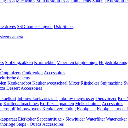
ing PCs
Mac Minis
Mini desktop PCs
Thin clients
Zakelijke desktop 
he drives
SSD harde schijven
Usb-Sticks
steemcamera
ers
Stofzuigzakken
Kruimeldief
Vloer- en tapijtreiniger
Hogedrukreinig
s
Ontpluizers
Ontkreuker
Accessoires
ektrische dekens
len
Keukenrobot
Keukenweegschaal
Mixer
Rijstkoker
Snijmachine
S
zza
Dessert
Accessoires
 koelkast
Inbouw koel/vries in 1
Inbouw diepvriezer
Diepvriezer
Koel/
en
Koffiepadmachines
Koffiezetapparaten
Melkschuimer
Accessoires
icrogolf
Inbouwovens
Keukenverlichting
Kookplaat
Kookplaat met af
kapparaat
Eierkoker
Sapcentrifuge - Slowjuicer
Waterfilter
Waterkoker
thorloge
Steps - Quads
Accessoires