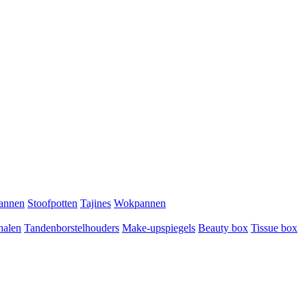
pannen
Stoofpotten
Tajines
Wokpannen
halen
Tandenborstelhouders
Make-upspiegels
Beauty box
Tissue box