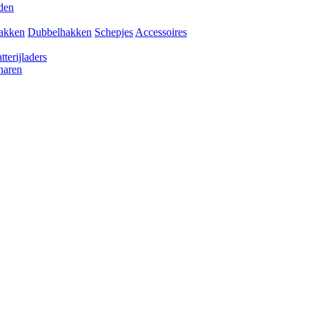
den
akken
Dubbelhakken
Schepjes
Accessoires
tterijladers
haren