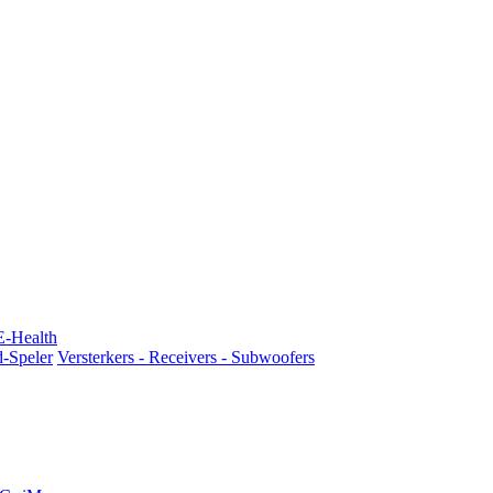
E-Health
d-Speler
Versterkers - Receivers - Subwoofers