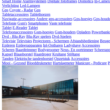
Smart Home
Alarmsystemen
Digitale fotoframes
Domotica
Ip-Camer
Verlichting
Led-Lampen
Gps
Coyote - Radar
Gps
Tabletaccessoires
Tablethoezen
Navigatie-accessoires
Andere gps-accessoires
Gps-hoesjes
Gps-houde
Telefonie
Gsm's
Smartphones
Vaste telefonie
Tablet
E-Reader
Tablet
Telefoonaccessoires
Gsm-hoesjes
Gsm-houders
Opladers
Powerbank
Dvd - Blu-Ray
Blu-Ray spelers
Dvd-Spelers
Televisie
Televisies
Projectoren - Schermen
Afstandsbediening
Beugel
Epileren
Epileerapparaten
Ipl-Ontharen
Ladyshave
Accessoires
Scheren
Baardtrimmer
Bodygroomer
Neus- En oortrimmer
Scheerapp
Kapsel
Blaasborstel
Haardroger
Krultang
Stijltang
Tanden
Elektrische tandenborstel
Opzetstuk
Accessoires
Mooi - Gezond
Bloeddrukmeter
Hartslagmeter
Manicure - Pedicure
P