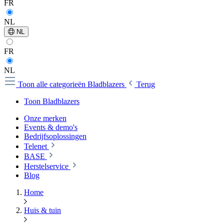
FR
NL
NL
FR
NL
Toon alle categorieën
Bladblazers
Terug
Toon Bladblazers
Onze merken
Events & demo's
Bedrijfsoplossingen
Telenet
BASE
Herstelservice
Blog
Home
Huis & tuin