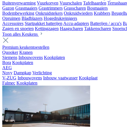
Buitenverwarming
Vuurkorven
Vuurschalen
Tafelhaarden
Terrashaar
Gazon
Grasmaaiers
Grastrimmers
Grasscharen
Bosmaaiers
Bodembewerking
Onkruidstekers
Onkruidwieders
Krabbers
Beugelh
Opruimen
Bladblazers
Hogedrukreinigers
Accessoires
Startpakket batterijen
Accu-adapters
Batterijen / accu's
Ba
Zagen en snoeien
Kettingzagen
Haagscharen
Takkenscharen
Snoeisc
Toon alles Keukens
Premium keukentoestellen
Quooker
Kranen
Siemens
Inbouwovens
Kookplaten
Bora
Kookplaten
AEG
Novy
Dampkap
Verlichting
V-ZUG
Inbouwovens
Inbouw vaatwasser
Kookplaat
Falmec
Kookplaten