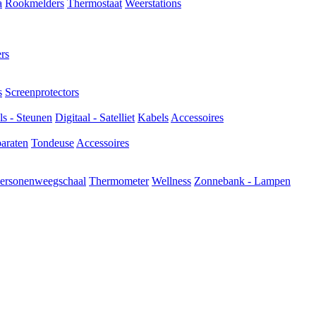
a
Rookmelders
Thermostaat
Weerstations
rs
s
Screenprotectors
s - Steunen
Digitaal - Satelliet
Kabels
Accessoires
araten
Tondeuse
Accessoires
ersonenweegschaal
Thermometer
Wellness
Zonnebank - Lampen