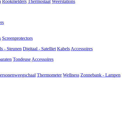
a
Rookmelders
Thermostaat
Weerstations
rs
s
Screenprotectors
s - Steunen
Digitaal - Satelliet
Kabels
Accessoires
araten
Tondeuse
Accessoires
ersonenweegschaal
Thermometer
Wellness
Zonnebank - Lampen