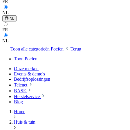
FR
NL
NL
FR
NL
Toon alle categorieën
Poefen
Terug
Toon Poefen
Onze merken
Events & demo's
Bedrijfsoplossingen
Telenet
BASE
Herstelservice
Blog
Home
Huis & tuin