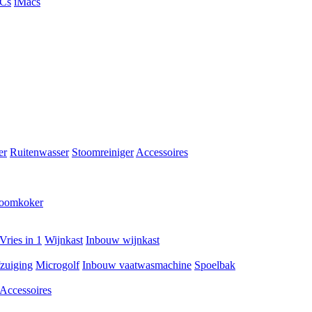
PCs
iMacs
er
Ruitenwasser
Stoomreiniger
Accessoires
toomkoker
Vries in 1
Wijnkast
Inbouw wijnkast
zuiging
Microgolf
Inbouw vaatwasmachine
Spoelbak
Accessoires