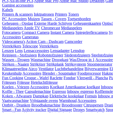
PCs
All-in-one PCs
Apple Mac Pro
Apple Mac Studio
Desktops
Gam
Gaming accessoires
Kabels
Printers & scanners
Inktpatronen
Printers
Toners
PC Accessoires
Muizen
Tassen - Covers
Toetsenborden
Geheugen - Opslag
Externe Harde Schijven
Geheugenkaarten
Optisc
Mediaspelers
Apple TV
Chromecast
Mediaspelers
Fotocamera
Compact Camera
Instant Camera
Spiegelreflexcamera
Sy
Accessoires
Cameratas
Videocamera's
Action Cam - Dashcam
Camcorder
Verrekijkers
Telescope
Verrekijkers
Lenzen
Lens
Lensaccessoires
Lensadapter
Lensdop
Reinigen - Stofzuigen
Robotstofzuiger
Sledestofzuigers
Steelstofzuig
Wassen - Drogen
Wasmachine
Droogkast
Was/Droog in 1
Accessoire
Strijken - Naaien
Strijkijzer
Strijkplank
Strijksysteem
Stoomgenerator
Klimaatregeling
Airco
Ventilator
Luchtbehandeling
Bijverwarming
El
Keukenhulp
Accessoires
Blender - Soupmaker
Foodprocessor
Hakmo
Fun Cooking
Croque - Wafel
Raclette
Fondue
Vleesgrill - Plancha
Pi
Friteuses
Friteuse
Heteluchtfriteuse
Koelen - Vriezen
Accessoires
Koelkast
Amerikaanse koelkast
Inbouw
Koffie - Thee
Capsulemachine
Espresso
Inbouw espresso
Koffiemol
Koken - Afwassen
Dampkap
Elektrische kookplaat
Fornuis
Inbouw m
Vaatwasmachine
Vrijstaande ovens
Warmhoud
Accessoires
Ontbijt - Dranken
Broodbakmachine
Broodrooster
Citruspersen
Dran
Smart - Fun
Activity tracker
Digital Signage
Drones
Smartwatch
Spor