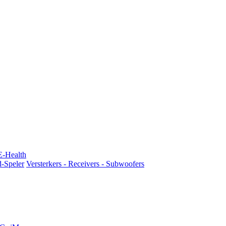
E-Health
d-Speler
Versterkers - Receivers - Subwoofers