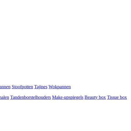
pannen
Stoofpotten
Tajines
Wokpannen
halen
Tandenborstelhouders
Make-upspiegels
Beauty box
Tissue box