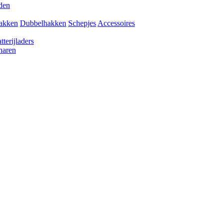
den
akken
Dubbelhakken
Schepjes
Accessoires
tterijladers
haren