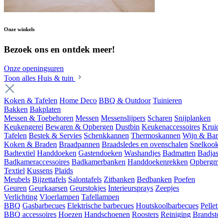
Onze winkels
Bezoek ons en ontdek meer!
Onze openingsuren
Toon alles Huis & tuin
Koken & Tafelen
Home Deco
BBQ & Outdoor
Tuinieren
Bakken
Bakplaten
Messen & Toebehoren
Messen
Messenslijpers
Scharen
Snijplanken
Keukengerei
Bewaren & Opbergen
Dustbin
Keukenaccessoires
Krui
Tafelen
Bestek & Servies
Schenkkannen
Thermoskannen
Wijn & Bar
Koken & Braden
Braadpannen
Braadsledes en ovenschalen
Snelkoo
Badtextiel
Handdoeken
Gastendoeken
Washandjes
Badmatten
Badja
Badkameraccessoires
Badkamerbanken
Handdoekenrekken
Opbergm
Textiel
Kussens
Plaids
Meubels
Bijzettafels
Salontafels
Zitbanken
Bedbanken
Poefen
Geuren
Geurkaarsen
Geurstokjes
Interieursprays
Zeepjes
Verlichting
Vloerlampen
Tafellampen
BBQ
Gasbarbecues
Elektrische barbecues
Houtskoolbarbecues
Pelle
BBQ accessoires
Hoezen
Handschoenen
Roosters
Reiniging
Brandst