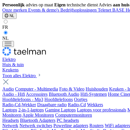
Persoonlijk
advies op maat
Eigen
technische dienst
Advies
aan huis
Onze merken
Events & demo's
Bedrijfsoplossingen
Telenet
BASE
He
NL
FR
NL
Elektro
Huis & tuin
Keukens
Toon alles Elektro
Audio
Computer - Multimedia
Foto & Video
Huishouden
Keuken - 
Audio - Hifi
Accessoires
Bluetooth Audio
Hifi-Systemen
Home Cine
Hoofdtelefoons - Mp3
Hoofdtelefoons
Oortjes
Radio-Cd-Wekker
Draagbare radio
Radio-Cd
Wekkers
Laptops
2-in-1-laptops
Gaming Laptops
Laptops voor professionals
M
Monitoren
Apple Monitoren
Computermonitoren
Headsets
Bluetooth Adapters
PC headsets
Netwerk
Netwerk switches
Powerline adapters
Routers
WiFi adapters