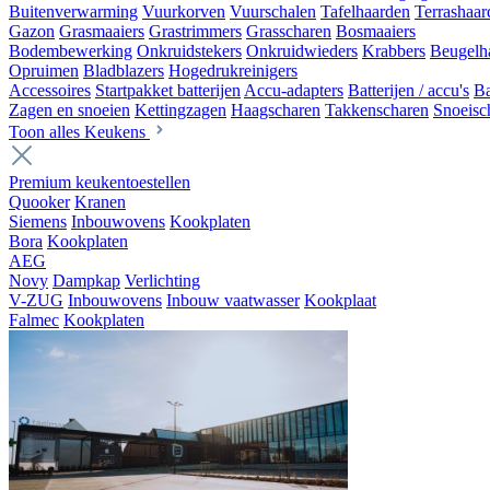
Buitenverwarming
Vuurkorven
Vuurschalen
Tafelhaarden
Terrashaar
Gazon
Grasmaaiers
Grastrimmers
Grasscharen
Bosmaaiers
Bodembewerking
Onkruidstekers
Onkruidwieders
Krabbers
Beugelh
Opruimen
Bladblazers
Hogedrukreinigers
Accessoires
Startpakket batterijen
Accu-adapters
Batterijen / accu's
Ba
Zagen en snoeien
Kettingzagen
Haagscharen
Takkenscharen
Snoeisc
Toon alles Keukens
Premium keukentoestellen
Quooker
Kranen
Siemens
Inbouwovens
Kookplaten
Bora
Kookplaten
AEG
Novy
Dampkap
Verlichting
V-ZUG
Inbouwovens
Inbouw vaatwasser
Kookplaat
Falmec
Kookplaten