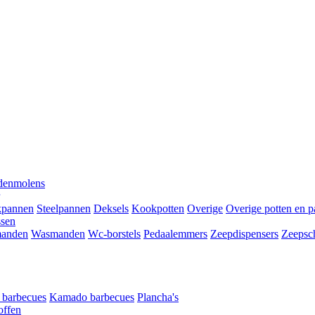
denmolens
kpannen
Steelpannen
Deksels
Kookpotten
Overige
Overige potten en 
ssen
anden
Wasmanden
Wc-borstels
Pedaalemmers
Zeepdispensers
Zeepsc
t barbecues
Kamado barbecues
Plancha's
offen