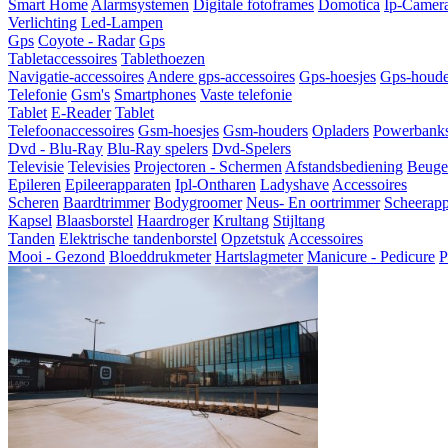
Smart Home
Alarmsystemen
Digitale fotoframes
Domotica
Ip-Camer
Verlichting
Led-Lampen
Gps
Coyote - Radar
Gps
Tabletaccessoires
Tablethoezen
Navigatie-accessoires
Andere gps-accessoires
Gps-hoesjes
Gps-houde
Telefonie
Gsm's
Smartphones
Vaste telefonie
Tablet
E-Reader
Tablet
Telefoonaccessoires
Gsm-hoesjes
Gsm-houders
Opladers
Powerbank
Dvd - Blu-Ray
Blu-Ray spelers
Dvd-Spelers
Televisie
Televisies
Projectoren - Schermen
Afstandsbediening
Beugel
Epileren
Epileerapparaten
Ipl-Ontharen
Ladyshave
Accessoires
Scheren
Baardtrimmer
Bodygroomer
Neus- En oortrimmer
Scheerapp
Kapsel
Blaasborstel
Haardroger
Krultang
Stijltang
Tanden
Elektrische tandenborstel
Opzetstuk
Accessoires
Mooi - Gezond
Bloeddrukmeter
Hartslagmeter
Manicure - Pedicure
P