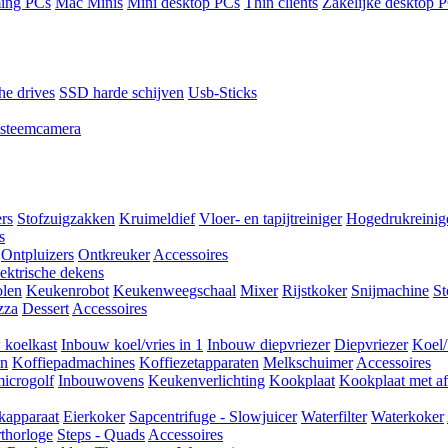
ing PCs
Mac Minis
Mini desktop PCs
Thin clients
Zakelijke desktop 
he drives
SSD harde schijven
Usb-Sticks
steemcamera
ers
Stofzuigzakken
Kruimeldief
Vloer- en tapijtreiniger
Hogedrukreinig
s
Ontpluizers
Ontkreuker
Accessoires
ektrische dekens
len
Keukenrobot
Keukenweegschaal
Mixer
Rijstkoker
Snijmachine
S
zza
Dessert
Accessoires
 koelkast
Inbouw koel/vries in 1
Inbouw diepvriezer
Diepvriezer
Koel/
en
Koffiepadmachines
Koffiezetapparaten
Melkschuimer
Accessoires
icrogolf
Inbouwovens
Keukenverlichting
Kookplaat
Kookplaat met af
kapparaat
Eierkoker
Sapcentrifuge - Slowjuicer
Waterfilter
Waterkoker
thorloge
Steps - Quads
Accessoires