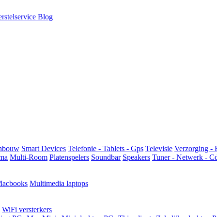
rstelservice
Blog
Inbouw
Smart Devices
Telefonie - Tablets - Gps
Televisie
Verzorging - 
ma
Multi-Room
Platenspelers
Soundbar
Speakers
Tuner - Netwerk - C
acbooks
Multimedia laptops
WiFi versterkers