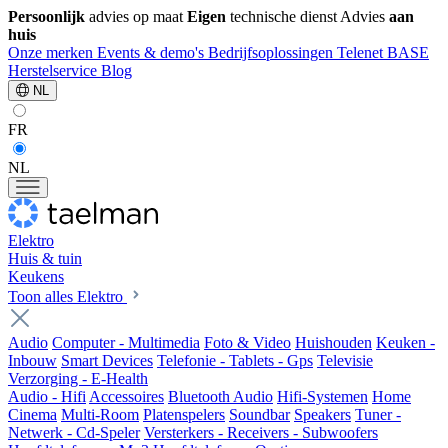
Persoonlijk
advies op maat
Eigen
technische dienst
Advies
aan
huis
Onze merken
Events & demo's
Bedrijfsoplossingen
Telenet
BASE
Herstelservice
Blog
NL
FR
NL
Elektro
Huis & tuin
Keukens
Toon alles Elektro
Audio
Computer - Multimedia
Foto & Video
Huishouden
Keuken -
Inbouw
Smart Devices
Telefonie - Tablets - Gps
Televisie
Verzorging - E-Health
Audio - Hifi
Accessoires
Bluetooth Audio
Hifi-Systemen
Home
Cinema
Multi-Room
Platenspelers
Soundbar
Speakers
Tuner -
Netwerk - Cd-Speler
Versterkers - Receivers - Subwoofers