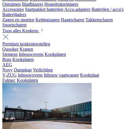
Opruimen
Bladblazers
Hogedrukreinigers
Accessoires
Startpakket batterijen
Accu-adapters
Batterijen / accu's
Batterijladers
Zagen en snoeien
Kettingzagen
Haagscharen
Takkenscharen
Snoeischaren
Toon alles Keukens
Premium keukentoestellen
Quooker
Kranen
Siemens
Inbouwovens
Kookplaten
Bora
Kookplaten
AEG
Novy
Dampkap
Verlichting
V-ZUG
Inbouwovens
Inbouw vaatwasser
Kookplaat
Falmec
Kookplaten