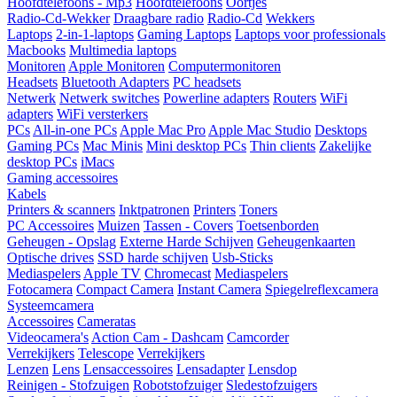
Hoofdtelefoons - Mp3
Hoofdtelefoons
Oortjes
Radio-Cd-Wekker
Draagbare radio
Radio-Cd
Wekkers
Laptops
2-in-1-laptops
Gaming Laptops
Laptops voor professionals
Macbooks
Multimedia laptops
Monitoren
Apple Monitoren
Computermonitoren
Headsets
Bluetooth Adapters
PC headsets
Netwerk
Netwerk switches
Powerline adapters
Routers
WiFi
adapters
WiFi versterkers
PCs
All-in-one PCs
Apple Mac Pro
Apple Mac Studio
Desktops
Gaming PCs
Mac Minis
Mini desktop PCs
Thin clients
Zakelijke
desktop PCs
iMacs
Gaming accessoires
Kabels
Printers & scanners
Inktpatronen
Printers
Toners
PC Accessoires
Muizen
Tassen - Covers
Toetsenborden
Geheugen - Opslag
Externe Harde Schijven
Geheugenkaarten
Optische drives
SSD harde schijven
Usb-Sticks
Mediaspelers
Apple TV
Chromecast
Mediaspelers
Fotocamera
Compact Camera
Instant Camera
Spiegelreflexcamera
Systeemcamera
Accessoires
Cameratas
Videocamera's
Action Cam - Dashcam
Camcorder
Verrekijkers
Telescope
Verrekijkers
Lenzen
Lens
Lensaccessoires
Lensadapter
Lensdop
Reinigen - Stofzuigen
Robotstofzuiger
Sledestofzuigers