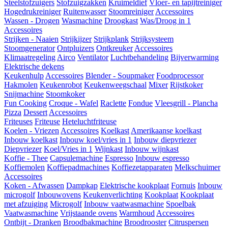
Steelstofzuigers
Stofzuigzakken
Kruimeldief
Vloer- en tapijtreiniger
Hogedrukreiniger
Ruitenwasser
Stoomreiniger
Accessoires
Wassen - Drogen
Wasmachine
Droogkast
Was/Droog in 1
Accessoires
Strijken - Naaien
Strijkijzer
Strijkplank
Strijksysteem
Stoomgenerator
Ontpluizers
Ontkreuker
Accessoires
Klimaatregeling
Airco
Ventilator
Luchtbehandeling
Bijverwarming
Elektrische dekens
Keukenhulp
Accessoires
Blender - Soupmaker
Foodprocessor
Hakmolen
Keukenrobot
Keukenweegschaal
Mixer
Rijstkoker
Snijmachine
Stoomkoker
Fun Cooking
Croque - Wafel
Raclette
Fondue
Vleesgrill - Plancha
Pizza
Dessert
Accessoires
Friteuses
Friteuse
Heteluchtfriteuse
Koelen - Vriezen
Accessoires
Koelkast
Amerikaanse koelkast
Inbouw koelkast
Inbouw koel/vries in 1
Inbouw diepvriezer
Diepvriezer
Koel/Vries in 1
Wijnkast
Inbouw wijnkast
Koffie - Thee
Capsulemachine
Espresso
Inbouw espresso
Koffiemolen
Koffiepadmachines
Koffiezetapparaten
Melkschuimer
Accessoires
Koken - Afwassen
Dampkap
Elektrische kookplaat
Fornuis
Inbouw
microgolf
Inbouwovens
Keukenverlichting
Kookplaat
Kookplaat
met afzuiging
Microgolf
Inbouw vaatwasmachine
Spoelbak
Vaatwasmachine
Vrijstaande ovens
Warmhoud
Accessoires
Ontbijt - Dranken
Broodbakmachine
Broodrooster
Citruspersen