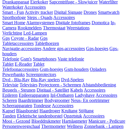
Drankapparaat
Eierkoker
Sapcentrifuge - Slowjuicer
Waterfilter
Waterkoker
Accessoires
Smart - Fun
Activity tracker
Digital Signage
Drones
Smartwatch
Sporthorloge
Steps - Quads
Accessoires
Smart Home
Alarmsystemen
Digitale fotoframes
Domotica
Ip-
Camera
Rookmelders
Thermostaat
Weerstations
Verlichting
Led-Lampen
Gps
Coyote - Radar
Gps
Tabletaccessoires
Tablethoezen
Navigatie-accessoires
Andere gps-accessoires
Gps-hoesjes
Gps-
houders
Telefonie
Gsm's
Smartphones
Vaste telefonie
Tablet
E-Reader
Tablet
Telefoonaccessoires
Gsm-hoesjes
Gsm-houders
Opladers
Powerbanks
Screenprotectors
Dvd - Blu-Ray
Blu-Ray spelers
Dvd-Spelers
Televisie
Televisies
Projectoren - Schermen
Afstandsbediening
Beugels - Steunen
Digitaal - Satelliet
Kabels
Accessoires
Epileren
Epileerapparaten
Ipl-Ontharen
Ladyshave
Accessoires
Scheren
Baardtrimmer
Bodygroomer
Neus- En oortrimmer
Scheerapparaten
Tondeuse
Accessoires
Kapsel
Blaasborstel
Haardroger
Krultang
Stijltang
Tanden
Elektrische tandenborstel
Opzetstuk
Accessoires
Mooi - Gezond
Bloeddrukmeter
Hartslagmeter
Manicure - Pedicure
Personenweegschaal
Thermometer
Wellness
Zonnebank - Lampen