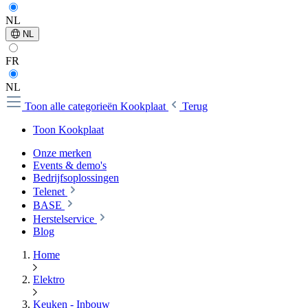
NL
NL
FR
NL
Toon alle categorieën
Kookplaat
Terug
Toon Kookplaat
Onze merken
Events & demo's
Bedrijfsoplossingen
Telenet
BASE
Herstelservice
Blog
Home
Elektro
Keuken - Inbouw