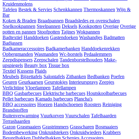
Kruidenmolens
Tafelen
Bestek & Servies
Schenkkannen
Thermoskannen
Wijn &
Bar
Koken & Braden
Braadpannen
Braadsledes en ovenschalen
Snelkookpannen
Steelpannen
Deksels
Kookpotten
Overige
Overige
potten en pannen
Stoofpotten
Tajines
Wokpannen
Badtextiel
Handdoeken
Gastendoeken
Washandjes
Badmatten
Badjassen
Badkameraccessoires
Badkamerbanken
Handdoekenrekken
Opbergmanden
Wasmanden
Wc-borstels
Pedaalemmers
Zeepdispensers
Zeepschalen
Tandenborstelhouders
Make-
upspiegels
Beauty box
Tissue box
Textiel
Kussens
Plaids
Meubels
Bijzettafels
Salontafels
Zitbanken
Bedbanken
Poefen
Geuren
Geurkaarsen
Geurstokjes
Interieursprays
Zeepjes
Verlichting
Vloerlampen
Tafellampen
BBQ
Gasbarbecues
Elektrische barbecues
Houtskoolbarbecues
Pellet barbecues
Kamado barbecues
Plancha's
BBQ accessoires
Hoezen
Handschoenen
Roosters
Reiniging
Brandstoffen
Buitenverwarming
Vuurkorven
Vuurschalen
Tafelhaarden
Terrashaarden
Gazon
Grasmaaiers
Grastrimmers
Grasscharen
Bosmaaiers
Bodembewerking
Onkruidstekers
Onkruidwieders
Krabbers
Beugelhakken
Dubbelhakken
Schepjes
Accessoires