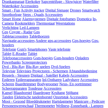
Drankapparaat
Eierkoker
Sapcentrifuge - Slowjuicer
Waterfilter
Waterkoker
Accessoires
Smart - Fun
Activity tracker
Digital Signage
Drones
Smartwatch
Sporthorloge
Steps - Quads
Accessoires
Smart Home
Alarmsystemen
Digitale fotoframes
Domotica
Ip-
Camera
Rookmelders
Thermostaat
Weerstations
Verlichting
Led-Lampen
Gps
Coyote - Radar
Gps
Tabletaccessoires
Tablethoezen
Navigatie-accessoires
Andere gps-accessoires
Gps-hoesjes
Gps-
houders
Telefonie
Gsm's
Smartphones
Vaste telefonie
Tablet
E-Reader
Tablet
Telefoonaccessoires
Gsm-hoesjes
Gsm-houders
Opladers
Powerbanks
Screenprotectors
Dvd - Blu-Ray
Blu-Ray spelers
Dvd-Spelers
Televisie
Televisies
Projectoren - Schermen
Afstandsbediening
Beugels - Steunen
Digitaal - Satelliet
Kabels
Accessoires
Epileren
Epileerapparaten
Ipl-Ontharen
Ladyshave
Accessoires
Scheren
Baardtrimmer
Bodygroomer
Neus- En oortrimmer
Scheerapparaten
Tondeuse
Accessoires
Kapsel
Blaasborstel
Haardroger
Krultang
Stijltang
Tanden
Elektrische tandenborstel
Opzetstuk
Accessoires
Mooi - Gezond
Bloeddrukmeter
Hartslagmeter
Manicure - Pedicure
Personenweegschaal
Thermometer
Wellness
Zonnebank - Lampen