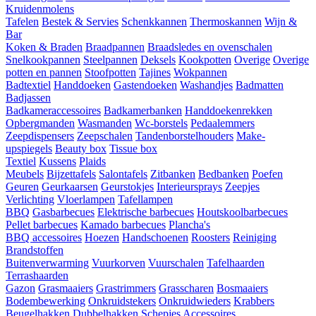
Kruidenmolens
Tafelen
Bestek & Servies
Schenkkannen
Thermoskannen
Wijn &
Bar
Koken & Braden
Braadpannen
Braadsledes en ovenschalen
Snelkookpannen
Steelpannen
Deksels
Kookpotten
Overige
Overige
potten en pannen
Stoofpotten
Tajines
Wokpannen
Badtextiel
Handdoeken
Gastendoeken
Washandjes
Badmatten
Badjassen
Badkameraccessoires
Badkamerbanken
Handdoekenrekken
Opbergmanden
Wasmanden
Wc-borstels
Pedaalemmers
Zeepdispensers
Zeepschalen
Tandenborstelhouders
Make-
upspiegels
Beauty box
Tissue box
Textiel
Kussens
Plaids
Meubels
Bijzettafels
Salontafels
Zitbanken
Bedbanken
Poefen
Geuren
Geurkaarsen
Geurstokjes
Interieursprays
Zeepjes
Verlichting
Vloerlampen
Tafellampen
BBQ
Gasbarbecues
Elektrische barbecues
Houtskoolbarbecues
Pellet barbecues
Kamado barbecues
Plancha's
BBQ accessoires
Hoezen
Handschoenen
Roosters
Reiniging
Brandstoffen
Buitenverwarming
Vuurkorven
Vuurschalen
Tafelhaarden
Terrashaarden
Gazon
Grasmaaiers
Grastrimmers
Grasscharen
Bosmaaiers
Bodembewerking
Onkruidstekers
Onkruidwieders
Krabbers
Beugelhakken
Dubbelhakken
Schepjes
Accessoires