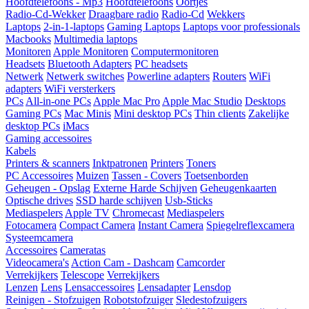
Hoofdtelefoons - Mp3
Hoofdtelefoons
Oortjes
Radio-Cd-Wekker
Draagbare radio
Radio-Cd
Wekkers
Laptops
2-in-1-laptops
Gaming Laptops
Laptops voor professionals
Macbooks
Multimedia laptops
Monitoren
Apple Monitoren
Computermonitoren
Headsets
Bluetooth Adapters
PC headsets
Netwerk
Netwerk switches
Powerline adapters
Routers
WiFi
adapters
WiFi versterkers
PCs
All-in-one PCs
Apple Mac Pro
Apple Mac Studio
Desktops
Gaming PCs
Mac Minis
Mini desktop PCs
Thin clients
Zakelijke
desktop PCs
iMacs
Gaming accessoires
Kabels
Printers & scanners
Inktpatronen
Printers
Toners
PC Accessoires
Muizen
Tassen - Covers
Toetsenborden
Geheugen - Opslag
Externe Harde Schijven
Geheugenkaarten
Optische drives
SSD harde schijven
Usb-Sticks
Mediaspelers
Apple TV
Chromecast
Mediaspelers
Fotocamera
Compact Camera
Instant Camera
Spiegelreflexcamera
Systeemcamera
Accessoires
Cameratas
Videocamera's
Action Cam - Dashcam
Camcorder
Verrekijkers
Telescope
Verrekijkers
Lenzen
Lens
Lensaccessoires
Lensadapter
Lensdop
Reinigen - Stofzuigen
Robotstofzuiger
Sledestofzuigers