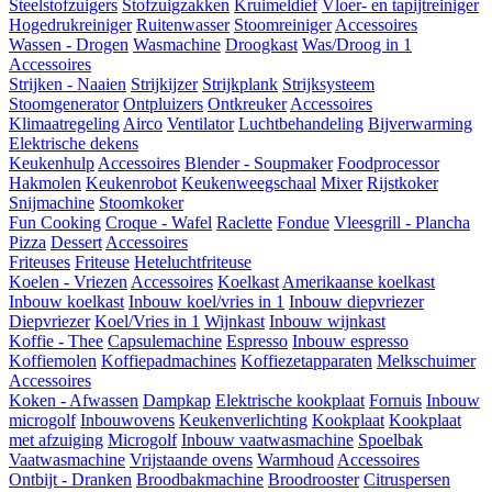
Steelstofzuigers
Stofzuigzakken
Kruimeldief
Vloer- en tapijtreiniger
Hogedrukreiniger
Ruitenwasser
Stoomreiniger
Accessoires
Wassen - Drogen
Wasmachine
Droogkast
Was/Droog in 1
Accessoires
Strijken - Naaien
Strijkijzer
Strijkplank
Strijksysteem
Stoomgenerator
Ontpluizers
Ontkreuker
Accessoires
Klimaatregeling
Airco
Ventilator
Luchtbehandeling
Bijverwarming
Elektrische dekens
Keukenhulp
Accessoires
Blender - Soupmaker
Foodprocessor
Hakmolen
Keukenrobot
Keukenweegschaal
Mixer
Rijstkoker
Snijmachine
Stoomkoker
Fun Cooking
Croque - Wafel
Raclette
Fondue
Vleesgrill - Plancha
Pizza
Dessert
Accessoires
Friteuses
Friteuse
Heteluchtfriteuse
Koelen - Vriezen
Accessoires
Koelkast
Amerikaanse koelkast
Inbouw koelkast
Inbouw koel/vries in 1
Inbouw diepvriezer
Diepvriezer
Koel/Vries in 1
Wijnkast
Inbouw wijnkast
Koffie - Thee
Capsulemachine
Espresso
Inbouw espresso
Koffiemolen
Koffiepadmachines
Koffiezetapparaten
Melkschuimer
Accessoires
Koken - Afwassen
Dampkap
Elektrische kookplaat
Fornuis
Inbouw
microgolf
Inbouwovens
Keukenverlichting
Kookplaat
Kookplaat
met afzuiging
Microgolf
Inbouw vaatwasmachine
Spoelbak
Vaatwasmachine
Vrijstaande ovens
Warmhoud
Accessoires
Ontbijt - Dranken
Broodbakmachine
Broodrooster
Citruspersen