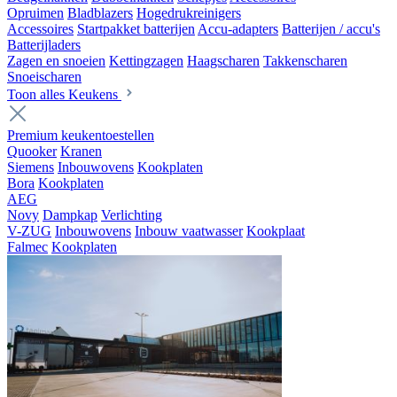
Opruimen
Bladblazers
Hogedrukreinigers
Accessoires
Startpakket batterijen
Accu-adapters
Batterijen / accu's
Batterijladers
Zagen en snoeien
Kettingzagen
Haagscharen
Takkenscharen
Snoeischaren
Toon alles Keukens
Premium keukentoestellen
Quooker
Kranen
Siemens
Inbouwovens
Kookplaten
Bora
Kookplaten
AEG
Novy
Dampkap
Verlichting
V-ZUG
Inbouwovens
Inbouw vaatwasser
Kookplaat
Falmec
Kookplaten