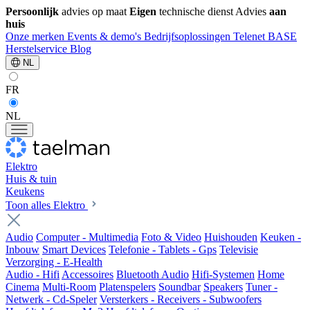
Persoonlijk
advies op maat
Eigen
technische dienst
Advies
aan
huis
Onze merken
Events & demo's
Bedrijfsoplossingen
Telenet
BASE
Herstelservice
Blog
NL
FR
NL
Elektro
Huis & tuin
Keukens
Toon alles Elektro
Audio
Computer - Multimedia
Foto & Video
Huishouden
Keuken -
Inbouw
Smart Devices
Telefonie - Tablets - Gps
Televisie
Verzorging - E-Health
Audio - Hifi
Accessoires
Bluetooth Audio
Hifi-Systemen
Home
Cinema
Multi-Room
Platenspelers
Soundbar
Speakers
Tuner -
Netwerk - Cd-Speler
Versterkers - Receivers - Subwoofers