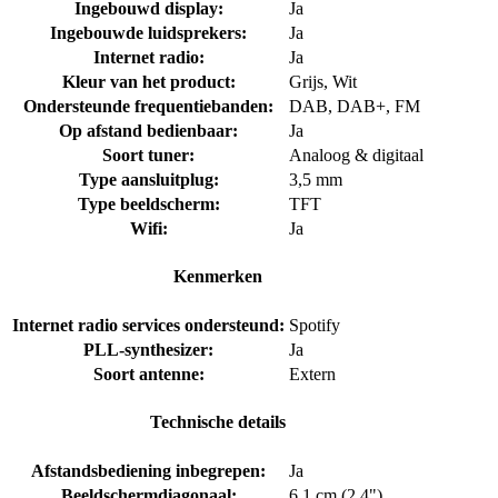
Ingebouwd display:
Ja
Ingebouwde luidsprekers:
Ja
Internet radio:
Ja
Kleur van het product:
Grijs, Wit
Ondersteunde frequentiebanden:
DAB, DAB+, FM
Op afstand bedienbaar:
Ja
Soort tuner:
Analoog & digitaal
Type aansluitplug:
3,5 mm
Type beeldscherm:
TFT
Wifi:
Ja
Kenmerken
Internet radio services ondersteund:
Spotify
PLL-synthesizer:
Ja
Soort antenne:
Extern
Technische details
Afstandsbediening inbegrepen:
Ja
Beeldschermdiagonaal:
6,1 cm (2.4")