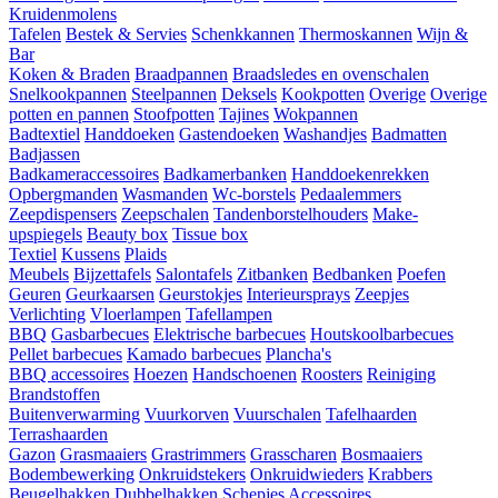
Kruidenmolens
Tafelen
Bestek & Servies
Schenkkannen
Thermoskannen
Wijn &
Bar
Koken & Braden
Braadpannen
Braadsledes en ovenschalen
Snelkookpannen
Steelpannen
Deksels
Kookpotten
Overige
Overige
potten en pannen
Stoofpotten
Tajines
Wokpannen
Badtextiel
Handdoeken
Gastendoeken
Washandjes
Badmatten
Badjassen
Badkameraccessoires
Badkamerbanken
Handdoekenrekken
Opbergmanden
Wasmanden
Wc-borstels
Pedaalemmers
Zeepdispensers
Zeepschalen
Tandenborstelhouders
Make-
upspiegels
Beauty box
Tissue box
Textiel
Kussens
Plaids
Meubels
Bijzettafels
Salontafels
Zitbanken
Bedbanken
Poefen
Geuren
Geurkaarsen
Geurstokjes
Interieursprays
Zeepjes
Verlichting
Vloerlampen
Tafellampen
BBQ
Gasbarbecues
Elektrische barbecues
Houtskoolbarbecues
Pellet barbecues
Kamado barbecues
Plancha's
BBQ accessoires
Hoezen
Handschoenen
Roosters
Reiniging
Brandstoffen
Buitenverwarming
Vuurkorven
Vuurschalen
Tafelhaarden
Terrashaarden
Gazon
Grasmaaiers
Grastrimmers
Grasscharen
Bosmaaiers
Bodembewerking
Onkruidstekers
Onkruidwieders
Krabbers
Beugelhakken
Dubbelhakken
Schepjes
Accessoires