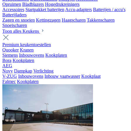
Opruimen
Bladblazers
Hogedrukreinigers
Accessoires
Startpakket batterijen
Accu-adapters
Batterijen / accu's
Batterijladers
Zagen en snoeien
Kettingzagen
Haagscharen
Takkenscharen
Snoeischaren
Toon alles Keukens
Premium keukentoestellen
Quooker
Kranen
Siemens
Inbouwovens
Kookplaten
Bora
Kookplaten
AEG
Novy
Dampkap
Verlichting
V-ZUG
Inbouwovens
Inbouw vaatwasser
Kookplaat
Falmec
Kookplaten