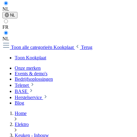
NL
NL
FR
NL
Toon alle categorieën
Kookplaat
Terug
Toon Kookplaat
Onze merken
Events & demo's
Bedrijfsoplossingen
Telenet
BASE
Herstelservice
Blog
Home
Elektro
Keuken - Inbouw