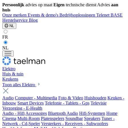
Persoonlijk
advies op maat
Eigen
technische dienst
Advies
aan
huis
Onze merken
Events & demo's
Bedrijfsoplossingen
Telenet
BASE
Herstelservice
Blog
NL
FR
NL
Elektro
Huis & tuin
Keukens
Toon alles Elektro
Audio
Computer - Multimedia
Foto & Video
Huishouden
Keuken -
Inbouw
Smart Devices
Telefonie - Tablets - Gps
Televisie
Verzorging - E-Health
Audio - Hifi
Accessoires
Bluetooth Audio
Hifi-Systemen
Home
Cinema
Multi-Room
Platenspelers
Soundbar
Speakers
Tuner -
Netwerk - Cd-Speler
Versterkers - Receivers - Subwoofers