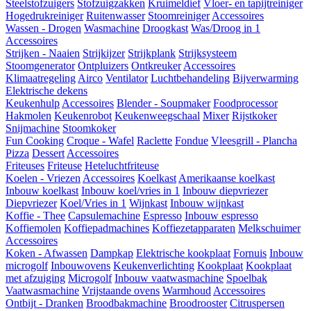
Steelstofzuigers
Stofzuigzakken
Kruimeldief
Vloer- en tapijtreiniger
Hogedrukreiniger
Ruitenwasser
Stoomreiniger
Accessoires
Wassen - Drogen
Wasmachine
Droogkast
Was/Droog in 1
Accessoires
Strijken - Naaien
Strijkijzer
Strijkplank
Strijksysteem
Stoomgenerator
Ontpluizers
Ontkreuker
Accessoires
Klimaatregeling
Airco
Ventilator
Luchtbehandeling
Bijverwarming
Elektrische dekens
Keukenhulp
Accessoires
Blender - Soupmaker
Foodprocessor
Hakmolen
Keukenrobot
Keukenweegschaal
Mixer
Rijstkoker
Snijmachine
Stoomkoker
Fun Cooking
Croque - Wafel
Raclette
Fondue
Vleesgrill - Plancha
Pizza
Dessert
Accessoires
Friteuses
Friteuse
Heteluchtfriteuse
Koelen - Vriezen
Accessoires
Koelkast
Amerikaanse koelkast
Inbouw koelkast
Inbouw koel/vries in 1
Inbouw diepvriezer
Diepvriezer
Koel/Vries in 1
Wijnkast
Inbouw wijnkast
Koffie - Thee
Capsulemachine
Espresso
Inbouw espresso
Koffiemolen
Koffiepadmachines
Koffiezetapparaten
Melkschuimer
Accessoires
Koken - Afwassen
Dampkap
Elektrische kookplaat
Fornuis
Inbouw
microgolf
Inbouwovens
Keukenverlichting
Kookplaat
Kookplaat
met afzuiging
Microgolf
Inbouw vaatwasmachine
Spoelbak
Vaatwasmachine
Vrijstaande ovens
Warmhoud
Accessoires
Ontbijt - Dranken
Broodbakmachine
Broodrooster
Citruspersen