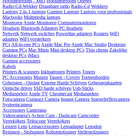
Hoofdtelefoons - Mp3
Hoofdtelefoons
Oortjes
Radio-Cd-Wekker
Draagbare radio
Radio-Cd
Wekkers
Laptops
2-in-1-laptops
Gaming Laptops
Laptops voor professionals
Macbooks
Multimedia laptops
Monitoren
Apple Monitoren
Computermonitoren
Headsets
Bluetooth Adapters
PC headsets
Netwerk
Netwerk switches
Powerline adapters
Routers
WiFi
adapters
WiFi versterkers
PCs
All-in-one PCs
Apple Mac Pro
Apple Mac Studio
Desktops
Gaming PCs
Mac Minis
Mini desktop PCs
Thin clients
Zakelijke
desktop PCs
iMacs
Gaming accessoires
Kabels
Printers & scanners
Inktpatronen
Printers
Toners
PC Accessoires
Muizen
Tassen - Covers
Toetsenborden
Geheugen - Opslag
Externe Harde Schijven
Geheugenkaarten
Optische drives
SSD harde schijven
Usb-Sticks
Mediaspelers
Apple TV
Chromecast
Mediaspelers
Fotocamera
Compact Camera
Instant Camera
Spiegelreflexcamera
Systeemcamera
Accessoires
Cameratas
Videocamera's
Action Cam - Dashcam
Camcorder
Verrekijkers
Telescope
Verrekijkers
Lenzen
Lens
Lensaccessoires
Lensadapter
Lensdop
Reinigen - Stofzuigen
Robotstofzuiger
Sledestofzuigers