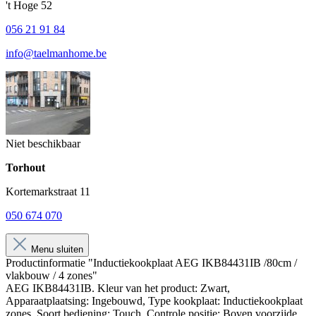
't Hoge 52
056 21 91 84
info@taelmanhome.be
Niet beschikbaar
Torhout
Kortemarkstraat 11
050 674 070
Menu sluiten
Productinformatie "Inductiekookplaat AEG IKB84431IB /80cm /
vlakbouw / 4 zones"
AEG IKB84431IB. Kleur van het product: Zwart,
Apparaatplaatsing: Ingebouwd, Type kookplaat: Inductiekookplaat
zones. Soort bediening: Touch, Controle positie: Boven voorzijde,