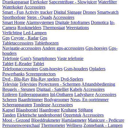
Drankapparaat
Eierkoker
Sapcentrifuge - Slowjuicer
Waterfilter
Waterkoker
Accessoires
Smart - Fun
Activity tracker
Digital Signage
Drones
Smartwatch
Sporthorloge
Steps - Quads
Accessoires
Smart Home
Alarmsystemen
Digitale fotoframes
Domotica
Ip-
Camera
Rookmelders
Thermostaat
Weerstations
Verlichting
Led-Lampen
Gps
Coyote - Radar
Gps
Tabletaccessoires
Tablethoezen
Navigatie-accessoires
Andere gps-accessoires
Gps-hoesjes
Gps-
houders
Telefonie
Gsm's
Smartphones
Vaste telefonie
Tablet
E-Reader
Tablet
Telefoonaccessoires
Gsm-hoesjes
Gsm-houders
Opladers
Powerbanks
Screenprotectors
Dvd - Blu-Ray
Blu-Ray spelers
Dvd-Spelers
Televisie
Televisies
Projectoren - Schermen
Afstandsbediening
Beugels - Steunen
Digitaal - Satelliet
Kabels
Accessoires
Epileren
Epileerapparaten
Ipl-Ontharen
Ladyshave
Accessoires
Scheren
Baardtrimmer
Bodygroomer
Neus- En oortrimmer
Scheerapparaten
Tondeuse
Accessoires
Kapsel
Blaasborstel
Haardroger
Krultang
Stijltang
Tanden
Elektrische tandenborstel
Opzetstuk
Accessoires
Mooi - Gezond
Bloeddrukmeter
Hartslagmeter
Manicure - Pedicure
Personenweegschaal
Thermometer
Wellness
Zonnebank - Lampen