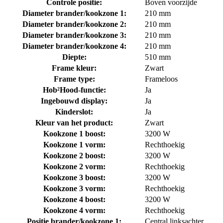
Controle positie:
Boven voorzijde
Diameter brander/kookzone 1:
210 mm
Diameter brander/kookzone 2:
210 mm
Diameter brander/kookzone 3:
210 mm
Diameter brander/kookzone 4:
210 mm
Diepte:
510 mm
Frame kleur:
Zwart
Frame type:
Frameloos
Hob²Hood-functie:
Ja
Ingebouwd display:
Ja
Kinderslot:
Ja
Kleur van het product:
Zwart
Kookzone 1 boost:
3200 W
Kookzone 1 vorm:
Rechthoekig
Kookzone 2 boost:
3200 W
Kookzone 2 vorm:
Rechthoekig
Kookzone 3 boost:
3200 W
Kookzone 3 vorm:
Rechthoekig
Kookzone 4 boost:
3200 W
Kookzone 4 vorm:
Rechthoekig
Positie brander/kookzone 1:
Central linksachter