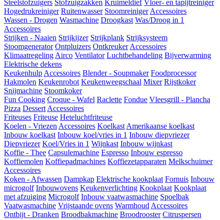
Steelstofzuigers
Stofzuigzakken
Kruimeldief
Vloer- en tapijtreiniger
Hogedrukreiniger
Ruitenwasser
Stoomreiniger
Accessoires
Wassen - Drogen
Wasmachine
Droogkast
Was/Droog in 1
Accessoires
Strijken - Naaien
Strijkijzer
Strijkplank
Strijksysteem
Stoomgenerator
Ontpluizers
Ontkreuker
Accessoires
Klimaatregeling
Airco
Ventilator
Luchtbehandeling
Bijverwarming
Elektrische dekens
Keukenhulp
Accessoires
Blender - Soupmaker
Foodprocessor
Hakmolen
Keukenrobot
Keukenweegschaal
Mixer
Rijstkoker
Snijmachine
Stoomkoker
Fun Cooking
Croque - Wafel
Raclette
Fondue
Vleesgrill - Plancha
Pizza
Dessert
Accessoires
Friteuses
Friteuse
Heteluchtfriteuse
Koelen - Vriezen
Accessoires
Koelkast
Amerikaanse koelkast
Inbouw koelkast
Inbouw koel/vries in 1
Inbouw diepvriezer
Diepvriezer
Koel/Vries in 1
Wijnkast
Inbouw wijnkast
Koffie - Thee
Capsulemachine
Espresso
Inbouw espresso
Koffiemolen
Koffiepadmachines
Koffiezetapparaten
Melkschuimer
Accessoires
Koken - Afwassen
Dampkap
Elektrische kookplaat
Fornuis
Inbouw
microgolf
Inbouwovens
Keukenverlichting
Kookplaat
Kookplaat
met afzuiging
Microgolf
Inbouw vaatwasmachine
Spoelbak
Vaatwasmachine
Vrijstaande ovens
Warmhoud
Accessoires
Ontbijt - Dranken
Broodbakmachine
Broodrooster
Citruspersen