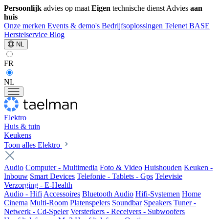
Persoonlijk
advies op maat
Eigen
technische dienst
Advies
aan
huis
Onze merken
Events & demo's
Bedrijfsoplossingen
Telenet
BASE
Herstelservice
Blog
NL
FR
NL
Elektro
Huis & tuin
Keukens
Toon alles Elektro
Audio
Computer - Multimedia
Foto & Video
Huishouden
Keuken -
Inbouw
Smart Devices
Telefonie - Tablets - Gps
Televisie
Verzorging - E-Health
Audio - Hifi
Accessoires
Bluetooth Audio
Hifi-Systemen
Home
Cinema
Multi-Room
Platenspelers
Soundbar
Speakers
Tuner -
Netwerk - Cd-Speler
Versterkers - Receivers - Subwoofers