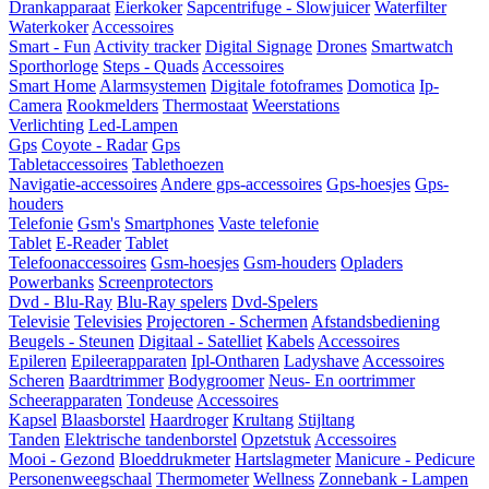
Drankapparaat
Eierkoker
Sapcentrifuge - Slowjuicer
Waterfilter
Waterkoker
Accessoires
Smart - Fun
Activity tracker
Digital Signage
Drones
Smartwatch
Sporthorloge
Steps - Quads
Accessoires
Smart Home
Alarmsystemen
Digitale fotoframes
Domotica
Ip-
Camera
Rookmelders
Thermostaat
Weerstations
Verlichting
Led-Lampen
Gps
Coyote - Radar
Gps
Tabletaccessoires
Tablethoezen
Navigatie-accessoires
Andere gps-accessoires
Gps-hoesjes
Gps-
houders
Telefonie
Gsm's
Smartphones
Vaste telefonie
Tablet
E-Reader
Tablet
Telefoonaccessoires
Gsm-hoesjes
Gsm-houders
Opladers
Powerbanks
Screenprotectors
Dvd - Blu-Ray
Blu-Ray spelers
Dvd-Spelers
Televisie
Televisies
Projectoren - Schermen
Afstandsbediening
Beugels - Steunen
Digitaal - Satelliet
Kabels
Accessoires
Epileren
Epileerapparaten
Ipl-Ontharen
Ladyshave
Accessoires
Scheren
Baardtrimmer
Bodygroomer
Neus- En oortrimmer
Scheerapparaten
Tondeuse
Accessoires
Kapsel
Blaasborstel
Haardroger
Krultang
Stijltang
Tanden
Elektrische tandenborstel
Opzetstuk
Accessoires
Mooi - Gezond
Bloeddrukmeter
Hartslagmeter
Manicure - Pedicure
Personenweegschaal
Thermometer
Wellness
Zonnebank - Lampen