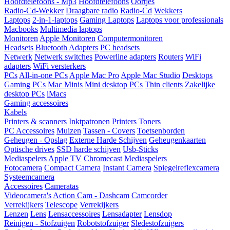
Hoofdtelefoons - Mp3
Hoofdtelefoons
Oortjes
Radio-Cd-Wekker
Draagbare radio
Radio-Cd
Wekkers
Laptops
2-in-1-laptops
Gaming Laptops
Laptops voor professionals
Macbooks
Multimedia laptops
Monitoren
Apple Monitoren
Computermonitoren
Headsets
Bluetooth Adapters
PC headsets
Netwerk
Netwerk switches
Powerline adapters
Routers
WiFi
adapters
WiFi versterkers
PCs
All-in-one PCs
Apple Mac Pro
Apple Mac Studio
Desktops
Gaming PCs
Mac Minis
Mini desktop PCs
Thin clients
Zakelijke
desktop PCs
iMacs
Gaming accessoires
Kabels
Printers & scanners
Inktpatronen
Printers
Toners
PC Accessoires
Muizen
Tassen - Covers
Toetsenborden
Geheugen - Opslag
Externe Harde Schijven
Geheugenkaarten
Optische drives
SSD harde schijven
Usb-Sticks
Mediaspelers
Apple TV
Chromecast
Mediaspelers
Fotocamera
Compact Camera
Instant Camera
Spiegelreflexcamera
Systeemcamera
Accessoires
Cameratas
Videocamera's
Action Cam - Dashcam
Camcorder
Verrekijkers
Telescope
Verrekijkers
Lenzen
Lens
Lensaccessoires
Lensadapter
Lensdop
Reinigen - Stofzuigen
Robotstofzuiger
Sledestofzuigers