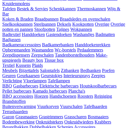
Kruidenmolens
Tafelen
Bestek & Servies
Schenkkannen
Thermoskannen
Wijn &
Bar
Koken & Braden
Braadpannen
Braadsledes en ovenschalen
Snelkookpannen
Steelpannen
Deksels
Kookpotten
Overige
Overige
potten en pannen
Stoofpotten
Tajines
Wokpannen
Badtextiel
Handdoeken
Gastendoeken
Washandjes
Badmatten
Badjassen
Badkameraccessoires
Badkamerbanken
Handdoekenrekken
Opbergmanden
Wasmanden
Wc-borstels
Pedaalemmers
Zeepdispensers
Zeepschalen
Tandenborstelhouders
Make-
upspiegels
Beauty box
Tissue box
Textiel
Kussens
Plaids
Meubels
Bijzettafels
Salontafels
Zitbanken
Bedbanken
Poefen
Geuren
Geurkaarsen
Geurstokjes
Interieursprays
Zeepjes
Verlichting
Vloerlampen
Tafellampen
BBQ
Gasbarbecues
Elektrische barbecues
Houtskoolbarbecues
Pellet barbecues
Kamado barbecues
Plancha's
BBQ accessoires
Hoezen
Handschoenen
Roosters
Reiniging
Brandstoffen
Buitenverwarming
Vuurkorven
Vuurschalen
Tafelhaarden
Terrashaarden
Gazon
Grasmaaiers
Grastrimmers
Grasscharen
Bosmaaiers
Bodembewerking
Onkruidstekers
Onkruidwieders
Krabbers
Beugelhakken
Dubbelhakken
Schepjes
Accessoires