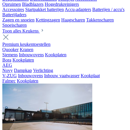
Opruimen
Bladblazers
Hogedrukreinigers
Accessoires
Startpakket batterijen
Accu-adapters
Batterijen / accu's
Batterijladers
Zagen en snoeien
Kettingzagen
Haagscharen
Takkenscharen
Snoeischaren
Toon alles Keukens
Premium keukentoestellen
Quooker
Kranen
Siemens
Inbouwovens
Kookplaten
Bora
Kookplaten
AEG
Novy
Dampkap
Verlichting
V-ZUG
Inbouwovens
Inbouw vaatwasser
Kookplaat
Falmec
Kookplaten