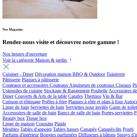
Nos Magasins
Rendez-nous visite et découvrez notre gamme !
Nos heures d'ouverture
Voir la catégorie Maison & jardin
Cuisiner - Diner
Décoration maison
BBQ & Outdoor
Tuinieren
Pâtisserie
Plaques à pâtisserie
Couteaux et accessoires
Couteaux
Aiguiseurs de couteaux
Ciseaux
Pl
Ustensiles de cuisine
Stockage & Rangement
Poubelle
Accessoires de
Diner
Couverts & Arts de la table
Carafes
Thermos
Vin & Bar
Cuisson et rôtissage
Poêles à frire
Plaques à rôtir et plats à four
Autocu
Linge de bain
Serviettes de bain
Serviettes pour invités
Gants de toilet
Accessoires de salle de bain
Bancs de salle de bain
Portes-serviettes
P
Beauty box
Tissue box
Linge de maison
Coussins
Plaids
Meubles
Tables d'appoint
Tables basses
Canapés
Canapés-lits
Poufs
Parfums d'intérieur
Bougies parfumées
Diffuseurs à bâtons
Sprays d'i