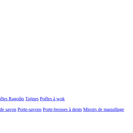
oêles
Ragoûts
Tajines
Poêles à wok
 de savon
Porte-savons
Porte-brosses à dents
Miroirs de maquillage