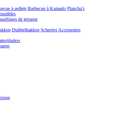
ecue à pellets
Barbecue à Kamado
Plancha's
ustibles
auffages de terrasse
akken
Dubbelhakken
Schepjes
Accessoires
tterijladers
haren
isson