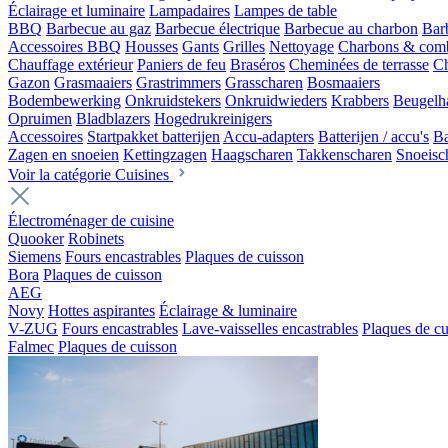
Éclairage et luminaire
Lampadaires
Lampes de table
BBQ
Barbecue au gaz
Barbecue électrique
Barbecue au charbon
Barb
Accessoires BBQ
Housses
Gants
Grilles
Nettoyage
Charbons & comb
Chauffage extérieur
Paniers de feu
Braséros
Cheminées de terrasse
Ch
Gazon
Grasmaaiers
Grastrimmers
Grasscharen
Bosmaaiers
Bodembewerking
Onkruidstekers
Onkruidwieders
Krabbers
Beugelh
Opruimen
Bladblazers
Hogedrukreinigers
Accessoires
Startpakket batterijen
Accu-adapters
Batterijen / accu's
Ba
Zagen en snoeien
Kettingzagen
Haagscharen
Takkenscharen
Snoeisc
Voir la catégorie Cuisines
Électroménager de cuisine
Quooker
Robinets
Siemens
Fours encastrables
Plaques de cuisson
Bora
Plaques de cuisson
AEG
Novy
Hottes aspirantes
Éclairage & luminaire
V-ZUG
Fours encastrables
Lave-vaisselles encastrables
Plaques de cu
Falmec
Plaques de cuisson