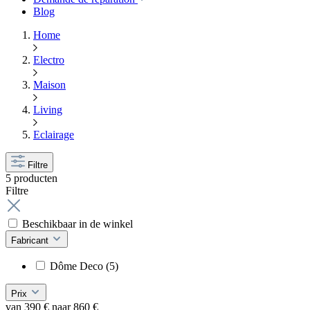
Blog
Home
Electro
Maison
Living
Eclairage
Filtre
5 producten
Filtre
Beschikbaar in de winkel
Fabricant
Dôme Deco
(5)
Prix
van
390
€
naar
860
€