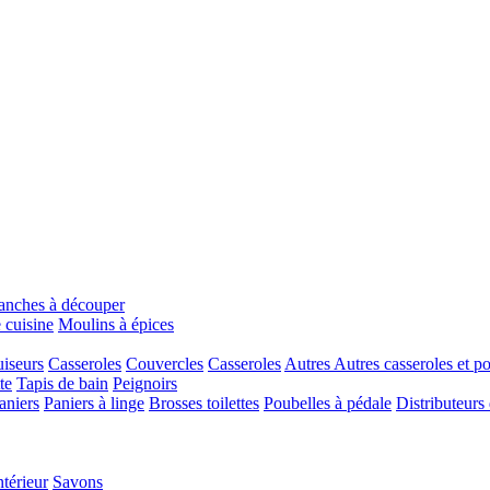
anches à découper
 cuisine
Moulins à épices
iseurs
Casseroles
Couvercles
Casseroles
Autres
Autres casseroles et p
te
Tapis de bain
Peignoirs
aniers
Paniers à linge
Brosses toilettes
Poubelles à pédale
Distributeurs
ntérieur
Savons