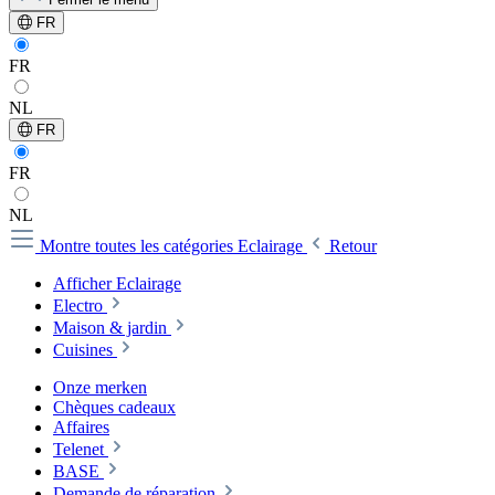
FR
FR
NL
FR
FR
NL
Montre toutes les catégories
Eclairage
Retour
Afficher Eclairage
Electro
Maison & jardin
Cuisines
Onze merken
Chèques cadeaux
Affaires
Telenet
BASE
Demande de réparation