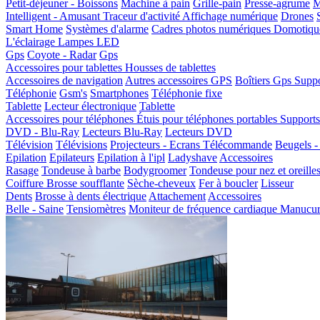
Petit-déjeuner - Boissons
Machine à pain
Grille-pain
Presse-agrume
M
Intelligent - Amusant
Traceur d'activité
Affichage numérique
Drones
Smart Home
Systèmes d'alarme
Cadres photos numériques
Domotiqu
L'éclairage
Lampes LED
Gps
Coyote - Radar
Gps
Accessoires pour tablettes
Housses de tablettes
Accessoires de navigation
Autres accessoires GPS
Boîtiers Gps
Suppo
Téléphonie
Gsm's
Smartphones
Téléphonie fixe
Tablette
Lecteur électronique
Tablette
Accessoires pour téléphones
Étuis pour téléphones portables
Supports
DVD - Blu-Ray
Lecteurs Blu-Ray
Lecteurs DVD
Télévision
Télévisions
Projecteurs - Ecrans
Télécommande
Beugels -
Epilation
Epilateurs
Epilation à l'ipl
Ladyshave
Accessoires
Rasage
Tondeuse à barbe
Bodygroomer
Tondeuse pour nez et oreille
Coiffure
Brosse soufflante
Sèche-cheveux
Fer à boucler
Lisseur
Dents
Brosse à dents électrique
Attachement
Accessoires
Belle - Saine
Tensiomètres
Moniteur de fréquence cardiaque
Manucure