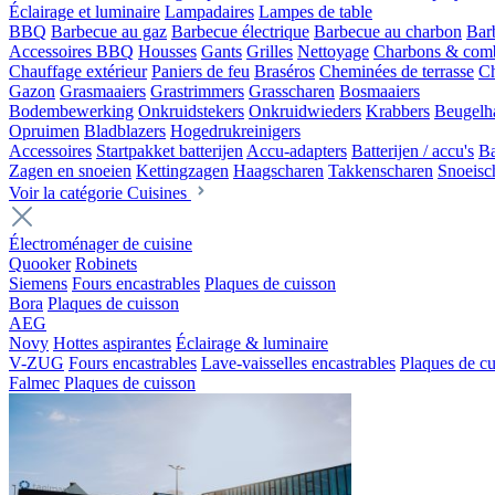
Éclairage et luminaire
Lampadaires
Lampes de table
BBQ
Barbecue au gaz
Barbecue électrique
Barbecue au charbon
Barb
Accessoires BBQ
Housses
Gants
Grilles
Nettoyage
Charbons & comb
Chauffage extérieur
Paniers de feu
Braséros
Cheminées de terrasse
Ch
Gazon
Grasmaaiers
Grastrimmers
Grasscharen
Bosmaaiers
Bodembewerking
Onkruidstekers
Onkruidwieders
Krabbers
Beugelh
Opruimen
Bladblazers
Hogedrukreinigers
Accessoires
Startpakket batterijen
Accu-adapters
Batterijen / accu's
Ba
Zagen en snoeien
Kettingzagen
Haagscharen
Takkenscharen
Snoeisc
Voir la catégorie Cuisines
Électroménager de cuisine
Quooker
Robinets
Siemens
Fours encastrables
Plaques de cuisson
Bora
Plaques de cuisson
AEG
Novy
Hottes aspirantes
Éclairage & luminaire
V-ZUG
Fours encastrables
Lave-vaisselles encastrables
Plaques de cu
Falmec
Plaques de cuisson