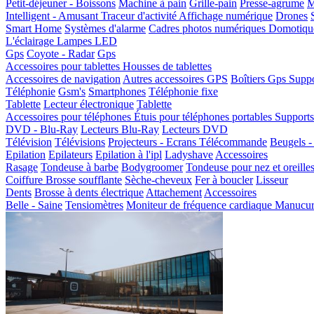
Petit-déjeuner - Boissons
Machine à pain
Grille-pain
Presse-agrume
M
Intelligent - Amusant
Traceur d'activité
Affichage numérique
Drones
Smart Home
Systèmes d'alarme
Cadres photos numériques
Domotiqu
L'éclairage
Lampes LED
Gps
Coyote - Radar
Gps
Accessoires pour tablettes
Housses de tablettes
Accessoires de navigation
Autres accessoires GPS
Boîtiers Gps
Suppo
Téléphonie
Gsm's
Smartphones
Téléphonie fixe
Tablette
Lecteur électronique
Tablette
Accessoires pour téléphones
Étuis pour téléphones portables
Supports
DVD - Blu-Ray
Lecteurs Blu-Ray
Lecteurs DVD
Télévision
Télévisions
Projecteurs - Ecrans
Télécommande
Beugels -
Epilation
Epilateurs
Epilation à l'ipl
Ladyshave
Accessoires
Rasage
Tondeuse à barbe
Bodygroomer
Tondeuse pour nez et oreille
Coiffure
Brosse soufflante
Sèche-cheveux
Fer à boucler
Lisseur
Dents
Brosse à dents électrique
Attachement
Accessoires
Belle - Saine
Tensiomètres
Moniteur de fréquence cardiaque
Manucure