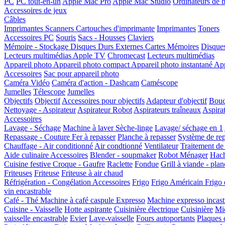
PC
PC tout-en-un
Apple Mac Pro
Apple Mac Studio
Ordinateurs de 
Accessoires de jeux
Câbles
Imprimantes Scanners
Cartouches d'imprimante
Imprimantes
Toners
Accessoires PC
Souris
Sacs - Housses
Claviers
Mémoire - Stockage
Disques Durs Externes
Cartes Mémoires
Disque
Lecteurs multimédias
Apple TV
Chromecast
Lecteurs multimédias
Appareil photo
Appareil photo compact
Appareil photo instantané
App
Accessoires
Sac pour appareil photo
Caméra Vidéo
Caméra d'action - Dashcam
Caméscope
Jumelles
Télescope
Jumelles
Objectifs
Objectif
Accessoires pour objectifs
Adapteur d'objectif
Bouc
Nettoyage - Aspirateur
Aspirateur Robot
Aspirateurs traîneaux
Aspirat
Accessoires
Lavage - Séchage
Machine à laver
Sèche-linge
Lavage/ séchage en 1
Repassage - Couture
Fer à repasser
Planche à repasser
Système de re
Chauffage - Air conditionné
Air condtionné
Ventilateur
Traitement de 
Aide culinaire
Accessoires
Blender - soupmaker
Robot Ménager
Hach
Cuisine festive
Croque - Gaufre
Raclette
Fondue
Grill à viande - pla
Friteuses
Friteuse
Friteuse à air chaud
Réfrigération - Congélation
Accessoires
Frigo
Frigo Américain
Frigo 
vin encastrable
Café - Thé
Machine à café caspule
Expresso
Machine expresso incast
Cuisine - Vaisselle
Hotte aspirante
Cuisinière électrique
Cuisinière
Mi
vaisselle encastrable
Evier
Lave-vaisselle
Fours autoportants
Plaques 