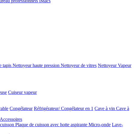
ureau professionnels
iMacs
e tapis
Nettoyeur haute pression
Nettoyeur de vitres
Nettoyeur Vapeur
euse
Cuiseur vapeur
rable
Congélateur
Réfrigérateur/ Congélateur en 1
Cave à vin
Cave à
Accessoires
 cuisson
Plaque de cuisson avec hotte aspirante
Micro-onde
Lave-