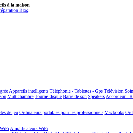
eils
à la maison
réparation
Blog
égrée
Appareils intelligents
Téléphonie - Tablettes - Gps
Télévision
Soin
son
Multichambre
Tourne-disque
Barre de son
Speakers
Accordeur - R
les de jeu
Ordinateurs portables pour les professionnels
Macbooks
Ord
 WiFi
Amplificateurs WiFi