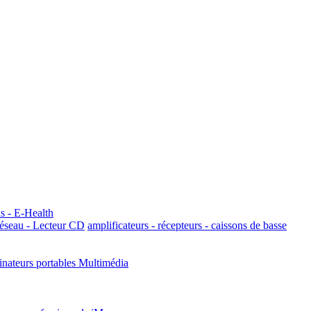
s - E-Health
éseau - Lecteur CD
amplificateurs - récepteurs - caissons de basse
inateurs portables Multimédia