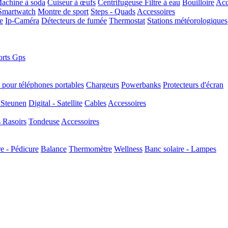
achine à soda
Cuiseur à œufs
Centrifugeuse
Filtre à eau
Bouilloire
Acc
Smartwatch
Montre de sport
Steps - Quads
Accessoires
e
Ip-Caméra
Détecteurs de fumée
Thermostat
Stations météorologiques
rts Gps
 pour téléphones portables
Chargeurs
Powerbanks
Protecteurs d'écran
 Steunen
Digital - Satellite
Cables
Accessoires
s
Rasoirs
Tondeuse
Accessoires
 - Pédicure
Balance
Thermomètre
Wellness
Banc solaire - Lampes