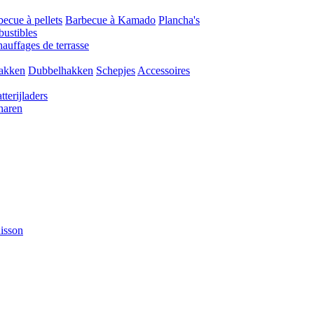
ecue à pellets
Barbecue à Kamado
Plancha's
ustibles
auffages de terrasse
akken
Dubbelhakken
Schepjes
Accessoires
tterijladers
haren
isson