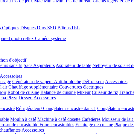
bureau
PC de jeux
Mac Minis
Mini PC de bureau
Clients légers
Pc de b
s Optiques
Disques Durs SSD
Bâtons Usb
areil photo reflex
Caméra système
hon d'objectif
eurs sans fil
Sacs Aspirateurs
Aspirateur de table
Nettoyeur de sols et d
Accessoires
pasage
Générateur de vapeur
Anti-bouloche
Défroisseur
Accessoires
l'air
Chauffage supplémentaire
Couvertures électriques
oir
Robot de cuisine
Balance de cuisine
Mixeur
Cuiseur de riz
Tranch
ncha
Pizza
Dessert
Accessoires
encastré
Réfrigérateur/ Congélateur encastré dans 1
Congélateur encast
rable
Moulin à café
Machine à café dosette
Cafetières
Mousseur de lait
cro-onde encastrable
Fours encastrables
Eclairage de cuisine
Plaque de
chauffantes
Accessoires