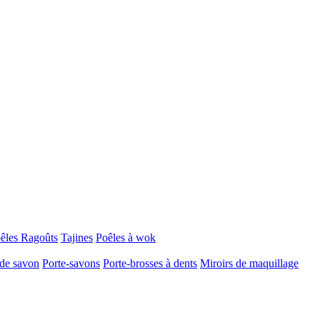
oêles
Ragoûts
Tajines
Poêles à wok
 de savon
Porte-savons
Porte-brosses à dents
Miroirs de maquillage