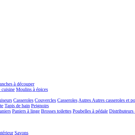
anches à découper
 cuisine
Moulins à épices
iseurs
Casseroles
Couvercles
Casseroles
Autres
Autres casseroles et p
te
Tapis de bain
Peignoirs
aniers
Paniers à linge
Brosses toilettes
Poubelles à pédale
Distributeurs
ntérieur
Savons