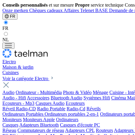
Conseils personnalisés
et sur mesure
Propre
service technique
Cons
Onze merken
Chèques cadeaux
Affaires
Telenet
BASE
Demande de 
FR
FR
NL
Electro
Maison & jardin
Cuisines
Voir la catégorie Electro
Audio
Ordinateur - Multimédia
Photo & Vidéo
Ménage
Cuisine - Int
Audio - Hifi
Accessoires
Bluetooth Audio
Systèmes Hifi
Cinéma Mai
Ecouteurs - Mp3
Casques Audio
Ecouteurs
Réveil Radio-CD
Radio Portable
Radio-Cd
Réveils
Ordinateurs Portables
Ordinateurs portables 2-en-1
Ordinateurs portab
Moniteurs
Moniteurs Apple
Ordinateurs
Casques
Adapteurs Bluetooth
Casques d'écoute PC
Réseau
Commutateurs de réseau
Adapteurs CPL
Routeurs
Adapteurs