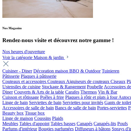
Nos Magasins
Rendez-nous visite et découvrez notre gamme !
Nos heures d'ouverture
Voir la catégorie Maison & jardin
Cuisiner - Diner
Décoration maison
BBQ & Outdoor
Tuinieren
Pâtisserie
Plaques à pâtisserie
Couteaux et accessoires
Couteaux
Aiguiseurs de couteaux
Ciseaux
Pl
Ustensiles de cuisine
Stockage & Rangement
Poubelle
Accessoires de
Diner
Couverts & Arts de la table
Carafes
Thermos
Vin & Bar
Cuisson et rôtissage
Poêles à frire
Plaques à rôtir et plats à four
Autocu
Linge de bain
Serviettes de bain
Serviettes pour invités
Gants de toilet
Accessoires de salle de bain
Bancs de salle de bain
Portes-serviettes
P
Beauty box
Tissue box
Linge de maison
Coussins
Plaids
Meubles
Tables d'appoint
Tables basses
Canapés
Canapés-lits
Poufs
Parfums d'intérieur
Bougies parfumées
Diffuseurs à bâtons
Sprays d'i